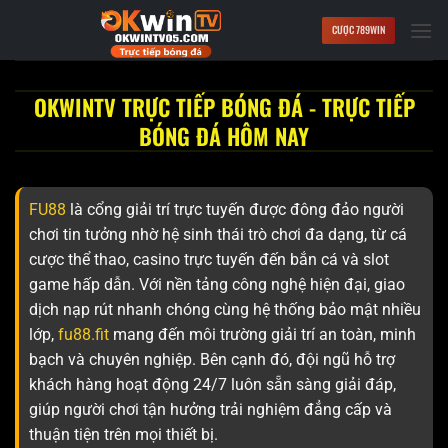
Bỏ
CƯỢC 789WIN
qua
nội
dung
OKWINTV TRỰC TIẾP BÓNG ĐÁ - TRỰC TIẾP
BÓNG ĐÁ HÔM NAY
FU88
là cổng giải trí trực tuyến được đông đảo người
chơi tin tưởng nhờ hệ sinh thái trò chơi đa dạng, từ cá
cược thể thao, casino trực tuyến đến bắn cá và slot
game hấp dẫn. Với nền tảng công nghệ hiện đại, giao
dịch nạp rút nhanh chóng cùng hệ thống bảo mật nhiều
lớp,
fu88.fit
mang đến môi trường giải trí an toàn, minh
bạch và chuyên nghiệp. Bên cạnh đó, đội ngũ hỗ trợ
khách hàng hoạt động 24/7 luôn sẵn sàng giải đáp,
giúp người chơi tận hưởng trải nghiệm đẳng cấp và
thuận tiện trên mọi thiết bị.