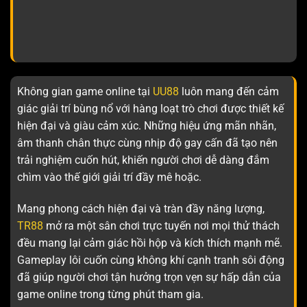
Không gian game online tại
UU88
luôn mang đến cảm
giác giải trí bùng nổ với hàng loạt trò chơi được thiết kế
hiện đại và giàu cảm xúc. Những hiệu ứng mãn nhãn,
âm thanh chân thực cùng nhịp độ gay cấn đã tạo nên
trải nghiệm cuốn hút, khiến người chơi dễ dàng đắm
chìm vào thế giới giải trí đầy mê hoặc.
Mang phong cách hiện đại và tràn đầy năng lượng,
TR88
mở ra một sân chơi trực tuyến nơi mọi thử thách
đều mang lại cảm giác hồi hộp và kích thích mạnh mẽ.
Gameplay lôi cuốn cùng không khí cạnh tranh sôi động
đã giúp người chơi tận hưởng trọn vẹn sự hấp dẫn của
game online trong từng phút tham gia.