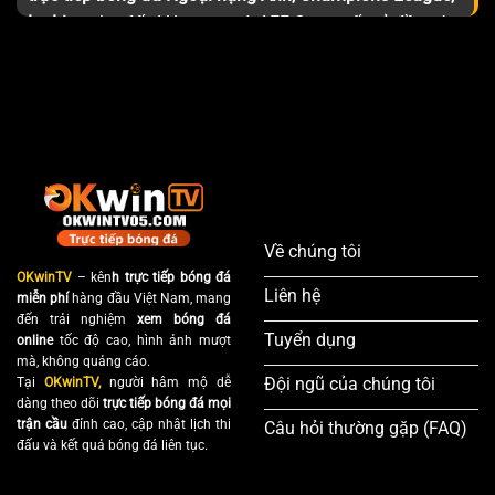
La Liga
cho đến V-League và AFF Cup – tất cả đều có
mặt tại OKWINTV. Với link backup an toàn, đội ngũ kỹ
thuật hỗ trợ 24/7, chúng tôi cam kết mang đến cho bạn
những phút giây trọn vẹn cùng trái bóng tròn.
Người dùng có thể khám phá nhiều nội dung giải trí hấp
dẫn tại
98WIN
, từ trò chơi casino, thể thao đến game
THÔNG TIN CHUNG
bài và bắn cá trực tuyến.
Về chúng tôi
Với giao diện trực quan và kho trò chơi được phân chia
OKwinTV
– kên
h trực tiếp bóng đá
rõ ràng,
789WIN
giúp người dùng dễ dàng lựa chọn nội
Liên hệ
miễn phí
hàng đầu Việt Nam, mang
dung phù hợp.
đến trải nghiệm
xem bóng đá
Tuyển dụng
online
tốc độ cao, hình ảnh mượt
mà, không quảng cáo.
Nhiều người hiện nay thích những nền tảng có thao tác
Đội ngũ của chúng tôi
Tại
OKwinTV,
người hâm mộ dễ
nhanh và giao diện dễ nhìn, vì vậy
trang chủ UU88
được
dàng theo dõi
trực tiếp bóng đá mọi
lựa chọn khá nhiều nhờ trải nghiệm ổn định trên cả
trận cầu
đỉnh cao, cập nhật lịch thi
Câu hỏi thường gặp (FAQ)
đấu và kết quả bóng đá liên tục.
điện thoại lẫn máy tính.