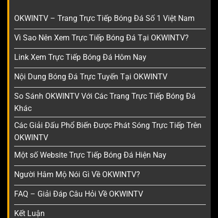
OKWINTV – Trang Trực Tiếp Bóng Đá Số 1 Việt Nam
Vì Sao Nên Xem Trực Tiếp Bóng Đá Tại OKWINTV?
Link Xem Trực Tiếp Bóng Đá Hôm Nay
Nội Dung Bóng Đá Trực Tuyến Tại OKWINTV
So Sánh OKWINTV Với Các Trang Trực Tiếp Bóng Đá
Khác
Các Giải Đấu Phổ Biến Được Phát Sóng Trực Tiếp Trên
OKWINTV
Một số Website Trực Tiếp Bóng Đá Hiện Nay
Người Hâm Mộ Nói Gì Về OKWINTV?
FAQ – Giải Đáp Câu Hỏi Về OKWINTV
Kết Luận