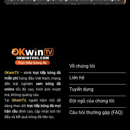
La Liga
cho đến V-League và AFF Cup – tất cả đều có
mặt tại OKWINTV. Với link backup an toàn, đội ngũ kỹ
thuật hỗ trợ 24/7, chúng tôi cam kết mang đến cho bạn
những phút giây trọn vẹn cùng trái bóng tròn.
Người dùng có thể khám phá nhiều nội dung giải trí hấp
dẫn tại
98WIN
, từ trò chơi casino, thể thao đến game
THÔNG TIN CHUNG
bài và bắn cá trực tuyến.
Về chúng tôi
Với giao diện trực quan và kho trò chơi được phân chia
OKwinTV
– kên
h trực tiếp bóng đá
rõ ràng,
789WIN
giúp người dùng dễ dàng lựa chọn nội
Liên hệ
miễn phí
hàng đầu Việt Nam, mang
dung phù hợp.
đến trải nghiệm
xem bóng đá
Tuyển dụng
online
tốc độ cao, hình ảnh mượt
mà, không quảng cáo.
Nhiều người hiện nay thích những nền tảng có thao tác
Đội ngũ của chúng tôi
Tại
OKwinTV,
người hâm mộ dễ
nhanh và giao diện dễ nhìn, vì vậy
trang chủ UU88
được
dàng theo dõi
trực tiếp bóng đá mọi
lựa chọn khá nhiều nhờ trải nghiệm ổn định trên cả
trận cầu
đỉnh cao, cập nhật lịch thi
Câu hỏi thường gặp (FAQ)
đấu và kết quả bóng đá liên tục.
điện thoại lẫn máy tính.