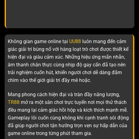
Không gian game online tại
UU88
luôn mang đến cảm
giác giải trí bùng nổ với hàng loạt trò chơi được thiết kế
hiện đại và giàu cảm xúc. Những hiệu ứng mãn nhãn,
âm thanh chân thực cùng nhịp độ gay cấn đã tạo nên
trải nghiệm cuốn hút, khiến người chơi dễ dàng đắm
chìm vào thế giới giải trí đầy mê hoặc.
Mang phong cách hiện đại và tràn đầy năng lượng,
TR88
mở ra một sân chơi trực tuyến nơi mọi thử thách
đều mang lại cảm giác hồi hộp và kích thích mạnh mẽ.
Gameplay lôi cuốn cùng không khí cạnh tranh sôi động
đã giúp người chơi tận hưởng trọn vẹn sự hấp dẫn của
game online trong từng phút tham gia.