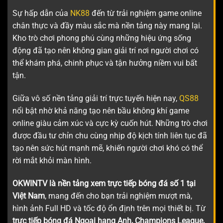
Sự hấp dẫn của
NK88
đến từ trải nghiệm game online
chân thực và đầy màu sắc mà nền tảng này mang lại.
Kho trò chơi phong phú cùng những hiệu ứng sống
động đã tạo nên không gian giải trí nơi người chơi có
thể khám phá, chinh phục và tận hưởng niềm vui bất
tận.
Giữa vô số nền tảng giải trí trực tuyến hiện nay,
QS88
nổi bật nhờ khả năng tạo nên bầu không khí game
online giàu cảm xúc và cực kỳ cuốn hút. Những trò chơi
được đầu tư chỉn chu cùng nhịp độ kịch tính liên tục đã
tạo nên sức hút mạnh mẽ, khiến người chơi khó có thể
rời mắt khỏi màn hình.
OKWINTV là nền tảng xem trực tiếp bóng đá số 1 tại
Việt Nam
, mang đến cho bạn trải nghiệm mượt mà,
hình ảnh Full HD và tốc độ ổn định trên mọi thiết bị. Từ
trực tiếp bóng đá Ngoại hạng Anh, Champions League,