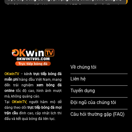
La Liga
cho đến V-League và AFF Cup – tất cả đều có
mặt tại OKWINTV. Với link backup an toàn, đội ngũ kỹ
thuật hỗ trợ 24/7, chúng tôi cam kết mang đến cho bạn
những phút giây trọn vẹn cùng trái bóng tròn.
Người dùng có thể khám phá nhiều nội dung giải trí hấp
dẫn tại
98WIN
, từ trò chơi casino, thể thao đến game
THÔNG TIN CHUNG
bài và bắn cá trực tuyến.
Về chúng tôi
Với giao diện trực quan và kho trò chơi được phân chia
OKwinTV
– kên
h trực tiếp bóng đá
rõ ràng,
789WIN
giúp người dùng dễ dàng lựa chọn nội
Liên hệ
miễn phí
hàng đầu Việt Nam, mang
dung phù hợp.
đến trải nghiệm
xem bóng đá
Tuyển dụng
online
tốc độ cao, hình ảnh mượt
mà, không quảng cáo.
Nhiều người hiện nay thích những nền tảng có thao tác
Đội ngũ của chúng tôi
Tại
OKwinTV,
người hâm mộ dễ
nhanh và giao diện dễ nhìn, vì vậy
trang chủ UU88
được
dàng theo dõi
trực tiếp bóng đá mọi
lựa chọn khá nhiều nhờ trải nghiệm ổn định trên cả
trận cầu
đỉnh cao, cập nhật lịch thi
Câu hỏi thường gặp (FAQ)
đấu và kết quả bóng đá liên tục.
điện thoại lẫn máy tính.