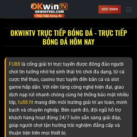
Bỏ
CƯỢC 789WIN
qua
nội
dung
OKWINTV TRỰC TIẾP BÓNG ĐÁ - TRỰC TIẾP
BÓNG ĐÁ HÔM NAY
FU88
là cổng giải trí trực tuyến được đông đảo người
chơi tin tưởng nhờ hệ sinh thái trò chơi đa dạng, từ cá
cược thể thao, casino trực tuyến đến bắn cá và slot
game hấp dẫn. Với nền tảng công nghệ hiện đại, giao
dịch nạp rút nhanh chóng cùng hệ thống bảo mật nhiều
lớp,
fu88.fit
mang đến môi trường giải trí an toàn, minh
bạch và chuyên nghiệp. Bên cạnh đó, đội ngũ hỗ trợ
khách hàng hoạt động 24/7 luôn sẵn sàng giải đáp,
giúp người chơi tận hưởng trải nghiệm đẳng cấp và
thuận tiện trên mọi thiết bị.