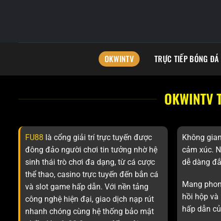
Bỏ
qua
nội
dung
OKWINTV
TRỰC TIẾP BÓNG ĐÁ
OKWINTV 
FU88
là cổng giải trí trực tuyến được
Không gian
đông đảo người chơi tin tưởng nhờ hệ
cảm xúc. N
sinh thái trò chơi đa dạng, từ cá cược
dễ dàng đắ
thể thao, casino trực tuyến đến bắn cá
Mang phong
và slot game hấp dẫn. Với nền tảng
hồi hộp và
công nghệ hiện đại, giao dịch nạp rút
hấp dẫn củ
nhanh chóng cùng hệ thống bảo mật