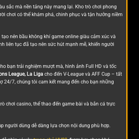
àu sắc mà nền tảng này mang lại. Kho trò chơi phong
ười chơi có thể khám phá, chinh phục và tận hưởng niềm
 tạo nên bầu không khí game online giàu cảm xúc và
ính liên tục đã tạo nên sức hút mạnh mẽ, khiến người
ho bạn trải nghiệm mượt mà, hình ảnh Full HD và tốc
ons League, La Liga
cho đến V-League và AFF Cup – tất
 trợ 24/7, chúng tôi cam kết mang đến cho bạn những
 trò chơi casino, thể thao đến game bài và bắn cá trực
úp người dùng dễ dàng lựa chọn nội dung phù hợp.