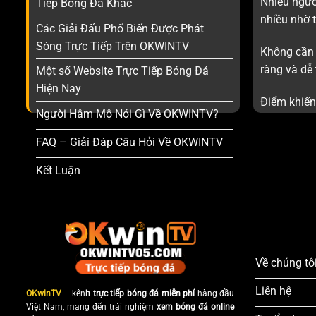
Nhiều ngườ
Tiếp Bóng Đá Khác
nhiều nhờ t
Các Giải Đấu Phổ Biến Được Phát
Sóng Trực Tiếp Trên OKWINTV
Không cần 
ràng và dễ
Một số Website Trực Tiếp Bóng Đá
Hiện Nay
Điểm khiế
Người Hâm Mộ Nói Gì Về OKWINTV?
nên thuận 
FAQ – Giải Đáp Câu Hỏi Về OKWINTV
Với giao d
muốn có trả
Kết Luận
Đối với ngư
ổn định và 
THÔNG TI
OKWINTV
Về chúng tô
Liên hệ
OKwinTV
– kên
h trực tiếp bóng đá miễn phí
hàng đầu
Việt Nam, mang đến trải nghiệm
xem bóng đá online