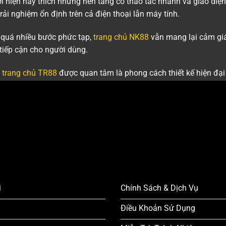
i hiện nay thích những nền tảng có thao tác nhanh và giao diện
rải nghiệm ổn định trên cả điện thoại lẫn máy tính.
quá nhiều bước phức tạp,
trang chủ NK88
vẫn mang lại cảm giá
 tiếp cận cho người dùng.
n
trang chủ TR88
được quan tâm là phong cách thiết kế hiện đại 
tiện hơn mỗi ngày.
iện thân thiện và khả năng hoạt động ổn định,
trang chủ QS88
ph
i nghiệm giải trí thoải mái.
ời yêu thể thao,
trực tiếp bóng đá
luôn là nơi quen thuộc để cậ
dễ theo dõi trên nhiều thiết bị khác nhau.
N CHUNG
HỖ TRỢ NGƯỜI DÙNG
 – Trang Trực Tiếp Bóng Đá Số 1 Việt Nam
i
Chính Sách & Dịch Vụ
Điều Khoản Sử Dụng