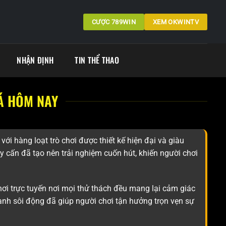
CƯỢC 789WIN
XEM OKWINTV
NHẬN ĐỊNH
TIN THỂ THAO
Á HÔM NAY
ới hàng loạt trò chơi được thiết kế hiện đại và giàu
cấn đã tạo nên trải nghiệm cuốn hút, khiến người chơi
ơi trực tuyến nơi mọi thử thách đều mang lại cảm giác
anh sôi động đã giúp người chơi tận hưởng trọn vẹn sự