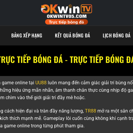
BẢNG XẾP HẠNG
KẾT QUẢ BÓNG ĐÁ
LỊCH BÓNG ĐÁ
TRỰC TIẾP BÓNG ĐÁ - TRỰC TIẾP BÓNG Đ
 game online tại
UU88
luôn mang đến cảm giác giải trí bùng nổ v
hững hiệu ứng mãn nhãn, âm thanh chân thực cùng nhịp độ gay 
m chìm vào thế giới giải trí đầy mê hoặc.
 cách hiện đại và tràn đầy năng lượng,
TR88
mở ra một sân ch
 kích thích mạnh mẽ. Gameplay lôi cuốn cùng không khí cạnh tr
a game online trong từng phút tham gia.