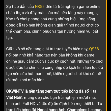
Sự hấp dẫn của
NK88
đến từ trải nghiệm game online
chân thực và đầy màu sắc mà nền tảng này mang lại.
Kho trò chơi phong phú cùng những hiệu ứng sống
động đã tạo nên không gian giải trí nơi người chơi có
thể khám phá, chinh phục và tận hưởng niềm vui bất
tận.
Giữa vô số nền tảng giải trí trực tuyến hiện nay,
QS88
nổi bật nhờ khả năng tạo nên bầu không khí game
online giàu cảm xúc và cực kỳ cuốn hút. Những trò chơi
được đầu tư chỉn chu cùng nhịp độ kịch tính liên tục đã
tạo nên sức hút mạnh mẽ, khiến người chơi khó có thể
rời mắt khỏi màn hình.
OKWINTV là nền tảng xem trực tiếp bóng đá số 1 tại
Việt Nam
, mang đến cho bạn trải nghiệm mượt mà,
hình ảnh Full HD và tốc độ ổn định trên mọi thiết bị. Từ
trực tiếp bóng đá Ngoại hạng Anh, Champions League,