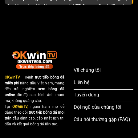
La Liga
cho đến V-League và AFF Cup – tất cả đều có
mặt tại OKWINTV. Với link backup an toàn, đội ngũ kỹ
thuật hỗ trợ 24/7, chúng tôi cam kết mang đến cho bạn
những phút giây trọn vẹn cùng trái bóng tròn.
Người dùng có thể khám phá nhiều nội dung giải trí hấp
dẫn tại
98WIN
, từ trò chơi casino, thể thao đến game
THÔNG TIN CHUNG
bài và bắn cá trực tuyến.
Về chúng tôi
Với giao diện trực quan và kho trò chơi được phân chia
OKwinTV
– kên
h trực tiếp bóng đá
rõ ràng,
789WIN
giúp người dùng dễ dàng lựa chọn nội
Liên hệ
miễn phí
hàng đầu Việt Nam, mang
dung phù hợp.
đến trải nghiệm
xem bóng đá
Tuyển dụng
online
tốc độ cao, hình ảnh mượt
mà, không quảng cáo.
Nhiều người hiện nay thích những nền tảng có thao tác
Đội ngũ của chúng tôi
Tại
OKwinTV,
người hâm mộ dễ
nhanh và giao diện dễ nhìn, vì vậy
trang chủ UU88
được
dàng theo dõi
trực tiếp bóng đá mọi
lựa chọn khá nhiều nhờ trải nghiệm ổn định trên cả
trận cầu
đỉnh cao, cập nhật lịch thi
Câu hỏi thường gặp (FAQ)
đấu và kết quả bóng đá liên tục.
điện thoại lẫn máy tính.