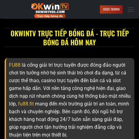
Bỏ
CƯỢC 789WIN
qua
nội
dung
OKWINTV TRỰC TIẾP BÓNG ĐÁ - TRỰC TIẾP
BÓNG ĐÁ HÔM NAY
FU88
là cổng giải trí trực tuyến được đông đảo người
chơi tin tưởng nhờ hệ sinh thái trò chơi đa dạng, từ cá
cược thể thao, casino trực tuyến đến bắn cá và slot
game hấp dẫn. Với nền tảng công nghệ hiện đại, giao
dịch nạp rút nhanh chóng cùng hệ thống bảo mật nhiều
lớp,
fu88.fit
mang đến môi trường giải trí an toàn, minh
bạch và chuyên nghiệp. Bên cạnh đó, đội ngũ hỗ trợ
khách hàng hoạt động 24/7 luôn sẵn sàng giải đáp,
giúp người chơi tận hưởng trải nghiệm đẳng cấp và
thuận tiện trên mọi thiết bị.