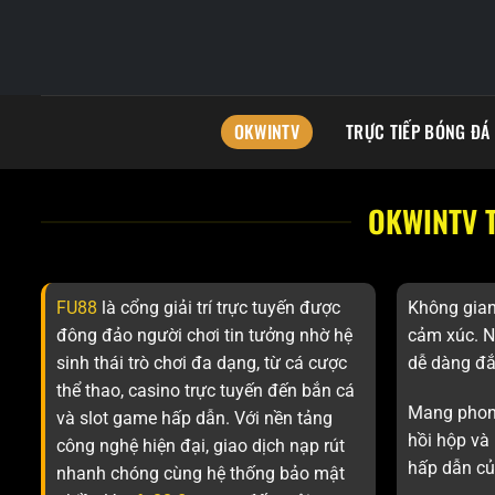
Bỏ
qua
nội
dung
OKWINTV
TRỰC TIẾP BÓNG ĐÁ
OKWINTV 
FU88
là cổng giải trí trực tuyến được
Không gian
đông đảo người chơi tin tưởng nhờ hệ
cảm xúc. N
sinh thái trò chơi đa dạng, từ cá cược
dễ dàng đắ
thể thao, casino trực tuyến đến bắn cá
Mang phong
và slot game hấp dẫn. Với nền tảng
hồi hộp và
công nghệ hiện đại, giao dịch nạp rút
hấp dẫn củ
nhanh chóng cùng hệ thống bảo mật