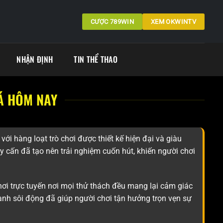
CƯỢC 789WIN
XEM OKWINTV
NHẬN ĐỊNH
TIN THỂ THAO
Á HÔM NAY
ới hàng loạt trò chơi được thiết kế hiện đại và giàu
cấn đã tạo nên trải nghiệm cuốn hút, khiến người chơi
ơi trực tuyến nơi mọi thử thách đều mang lại cảm giác
anh sôi động đã giúp người chơi tận hưởng trọn vẹn sự