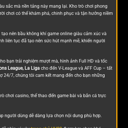
àu sắc mà nền tảng này mang lại. Kho trò chơi phong
ười chơi có thể khám phá, chinh phục và tận hưởng niềm
 tạo nên bầu không khí game online giàu cảm xúc và
ính liên tục đã tạo nên sức hút mạnh mẽ, khiến người
ho bạn trải nghiệm mượt mà, hình ảnh Full HD và tốc
ons League, La Liga
cho đến V-League và AFF Cup – tất
 trợ 24/7, chúng tôi cam kết mang đến cho bạn những
 trò chơi casino, thể thao đến game bài và bắn cá trực
úp người dùng dễ dàng lựa chọn nội dung phù hợp.