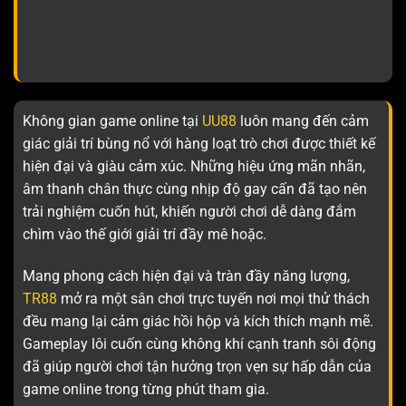
Không gian game online tại
UU88
luôn mang đến cảm
giác giải trí bùng nổ với hàng loạt trò chơi được thiết kế
hiện đại và giàu cảm xúc. Những hiệu ứng mãn nhãn,
âm thanh chân thực cùng nhịp độ gay cấn đã tạo nên
trải nghiệm cuốn hút, khiến người chơi dễ dàng đắm
chìm vào thế giới giải trí đầy mê hoặc.
Mang phong cách hiện đại và tràn đầy năng lượng,
TR88
mở ra một sân chơi trực tuyến nơi mọi thử thách
đều mang lại cảm giác hồi hộp và kích thích mạnh mẽ.
Gameplay lôi cuốn cùng không khí cạnh tranh sôi động
đã giúp người chơi tận hưởng trọn vẹn sự hấp dẫn của
game online trong từng phút tham gia.