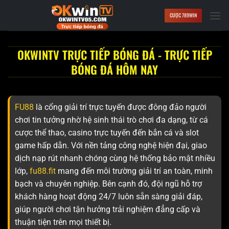
Bỏ
CƯỢC 789WIN
qua
nội
dung
OKWINTV TRỰC TIẾP BÓNG ĐÁ - TRỰC TIẾP
BÓNG ĐÁ HÔM NAY
FU88
là cổng giải trí trực tuyến được đông đảo người
chơi tin tưởng nhờ hệ sinh thái trò chơi đa dạng, từ cá
cược thể thao, casino trực tuyến đến bắn cá và slot
game hấp dẫn. Với nền tảng công nghệ hiện đại, giao
dịch nạp rút nhanh chóng cùng hệ thống bảo mật nhiều
lớp,
fu88.fit
mang đến môi trường giải trí an toàn, minh
bạch và chuyên nghiệp. Bên cạnh đó, đội ngũ hỗ trợ
khách hàng hoạt động 24/7 luôn sẵn sàng giải đáp,
giúp người chơi tận hưởng trải nghiệm đẳng cấp và
thuận tiện trên mọi thiết bị.