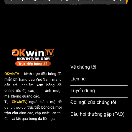
La Liga
cho đến V-League và AFF Cup – tất cả đều có
mặt tại OKWINTV. Với link backup an toàn, đội ngũ kỹ
thuật hỗ trợ 24/7, chúng tôi cam kết mang đến cho bạn
những phút giây trọn vẹn cùng trái bóng tròn.
Người dùng có thể khám phá nhiều nội dung giải trí hấp
dẫn tại
98WIN
, từ trò chơi casino, thể thao đến game
THÔNG TIN CHUNG
bài và bắn cá trực tuyến.
Về chúng tôi
Với giao diện trực quan và kho trò chơi được phân chia
OKwinTV
– kên
h trực tiếp bóng đá
rõ ràng,
789WIN
giúp người dùng dễ dàng lựa chọn nội
Liên hệ
miễn phí
hàng đầu Việt Nam, mang
dung phù hợp.
đến trải nghiệm
xem bóng đá
Tuyển dụng
online
tốc độ cao, hình ảnh mượt
mà, không quảng cáo.
Nhiều người hiện nay thích những nền tảng có thao tác
Đội ngũ của chúng tôi
Tại
OKwinTV,
người hâm mộ dễ
nhanh và giao diện dễ nhìn, vì vậy
trang chủ UU88
được
dàng theo dõi
trực tiếp bóng đá mọi
lựa chọn khá nhiều nhờ trải nghiệm ổn định trên cả
trận cầu
đỉnh cao, cập nhật lịch thi
Câu hỏi thường gặp (FAQ)
đấu và kết quả bóng đá liên tục.
điện thoại lẫn máy tính.