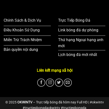
Không cần quá nhiều bước phức tạp,
trang chủ NK88
vẫn mang lại cảm giác sử dụng khá nhẹ nhàng với
HỖ TRỢ NGƯỜI DÙNG
KHÁM PHÁ OKWINTV
cách hiển thị nội dung rõ ràng và dễ tiếp cận cho người
dùng.
Chính Sách & Dịch Vụ
Trực Tiếp Bóng Đá
Điều Khoản Sử Dụng
Link bóng đá dự phòng
Điểm khiến
trang chủ TR88
được quan tâm là phong
cách thiết kế hiện đại cùng tốc độ tải khá mượt, giúp
Miễn Trừ Trách Nhiệm
Thứ hạng Ngoại hạng anh
quá trình trải nghiệm trở nên thuận tiện hơn mỗi ngày.
mới
Bản quyền nội dung
Với giao diện thân thiện và khả năng hoạt động ổn
Lịch bóng đá mới nhất
định,
trang chủ QS88
phù hợp với những ai yêu thích sự
đơn giản nhưng vẫn muốn có trải nghiệm giải trí thoải
Liên kết mạng xã hội
mái.
Đối với người yêu thể thao,
trực tiếp bóng đá
luôn là nơi
quen thuộc để cập nhật những trận đấu hấp dẫn với
chất lượng xem khá ổn định và dễ theo dõi trên nhiều
thiết bị khác nhau.
© 2025
OKWINTV
– Trực tiếp bóng đá hôm nay Full HD | #okwintv
#tructiepbongdaokwintv #tructiepbongda