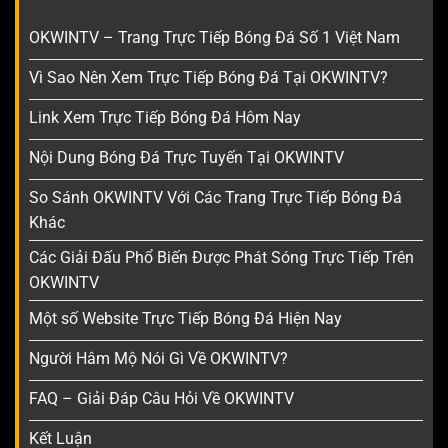
OKWINTV – Trang Trực Tiếp Bóng Đá Số 1 Việt Nam
Vì Sao Nên Xem Trực Tiếp Bóng Đá Tại OKWINTV?
Link Xem Trực Tiếp Bóng Đá Hôm Nay
Nội Dung Bóng Đá Trực Tuyến Tại OKWINTV
So Sánh OKWINTV Với Các Trang Trực Tiếp Bóng Đá
Khác
Các Giải Đấu Phổ Biến Được Phát Sóng Trực Tiếp Trên
OKWINTV
Một số Website Trực Tiếp Bóng Đá Hiện Nay
Người Hâm Mộ Nói Gì Về OKWINTV?
FAQ – Giải Đáp Câu Hỏi Về OKWINTV
Kết Luận