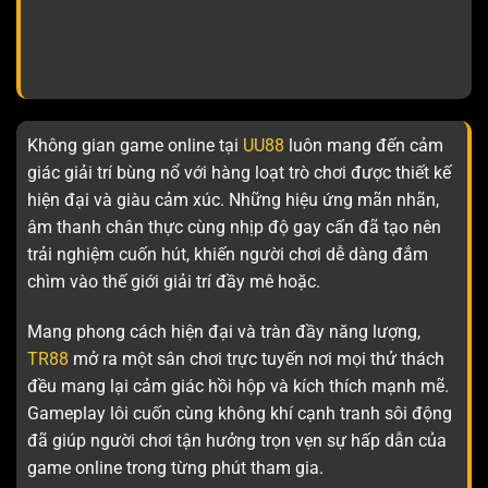
Không gian game online tại
UU88
luôn mang đến cảm
giác giải trí bùng nổ với hàng loạt trò chơi được thiết kế
hiện đại và giàu cảm xúc. Những hiệu ứng mãn nhãn,
âm thanh chân thực cùng nhịp độ gay cấn đã tạo nên
trải nghiệm cuốn hút, khiến người chơi dễ dàng đắm
chìm vào thế giới giải trí đầy mê hoặc.
Mang phong cách hiện đại và tràn đầy năng lượng,
TR88
mở ra một sân chơi trực tuyến nơi mọi thử thách
đều mang lại cảm giác hồi hộp và kích thích mạnh mẽ.
Gameplay lôi cuốn cùng không khí cạnh tranh sôi động
đã giúp người chơi tận hưởng trọn vẹn sự hấp dẫn của
game online trong từng phút tham gia.