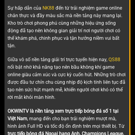
Sự hấp dẫn của
NK88
đến từ trải nghiệm game online
chân thực và đầy màu sắc mà nền tảng này mang lại.
Kho trò chơi phong phú cùng những hiệu ứng sống
động đã tạo nên không gian giải trí nơi người chơi có
thể khám phá, chinh phục và tận hưởng niềm vui bất
tận.
Giữa vô số nền tảng giải trí trực tuyến hiện nay,
QS88
nổi bật nhờ khả năng tạo nên bầu không khí game
online giàu cảm xúc và cực kỳ cuốn hút. Những trò chơi
được đầu tư chỉn chu cùng nhịp độ kịch tính liên tục đã
tạo nên sức hút mạnh mẽ, khiến người chơi khó có thể
rời mắt khỏi màn hình.
OKWINTV là nền tảng xem trực tiếp bóng đá số 1 tại
Việt Nam
, mang đến cho bạn trải nghiệm mượt mà,
hình ảnh Full HD và tốc độ ổn định trên mọi thiết bị. Từ
trực tiếp bóng đá Ngoại hạng Anh, Champions League,