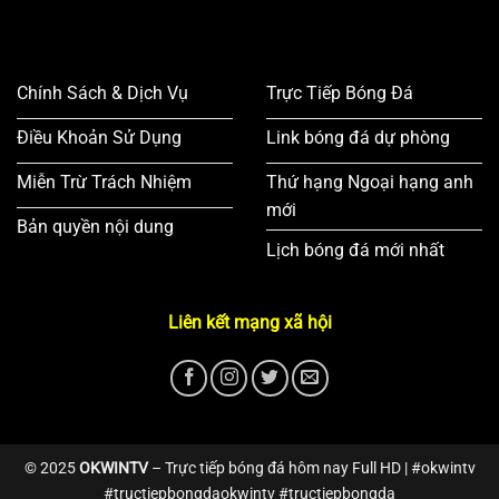
Không cần quá nhiều bước phức tạp,
trang chủ NK88
vẫn mang lại cảm giác sử dụng khá nhẹ nhàng với
HỖ TRỢ NGƯỜI DÙNG
KHÁM PHÁ OKWINTV
cách hiển thị nội dung rõ ràng và dễ tiếp cận cho người
dùng.
Chính Sách & Dịch Vụ
Trực Tiếp Bóng Đá
Điều Khoản Sử Dụng
Link bóng đá dự phòng
Điểm khiến
trang chủ TR88
được quan tâm là phong
cách thiết kế hiện đại cùng tốc độ tải khá mượt, giúp
Miễn Trừ Trách Nhiệm
Thứ hạng Ngoại hạng anh
quá trình trải nghiệm trở nên thuận tiện hơn mỗi ngày.
mới
Bản quyền nội dung
Với giao diện thân thiện và khả năng hoạt động ổn
Lịch bóng đá mới nhất
định,
trang chủ QS88
phù hợp với những ai yêu thích sự
đơn giản nhưng vẫn muốn có trải nghiệm giải trí thoải
Liên kết mạng xã hội
mái.
Đối với người yêu thể thao,
trực tiếp bóng đá
luôn là nơi
quen thuộc để cập nhật những trận đấu hấp dẫn với
chất lượng xem khá ổn định và dễ theo dõi trên nhiều
thiết bị khác nhau.
© 2025
OKWINTV
– Trực tiếp bóng đá hôm nay Full HD | #okwintv
#tructiepbongdaokwintv #tructiepbongda