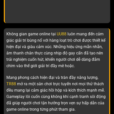
Không gian game online tại
UU88
luôn mang đến cảm
giác giải trí bùng nổ với hàng loạt trò chơi được thiết kế
hiện đại và giàu cảm xúc. Những hiệu ứng mãn nhãn,
âm thanh chân thực cùng nhịp độ gay cấn đã tạo nên
trải nghiệm cuốn hút, khiến người chơi dễ dàng đắm
chìm vào thế giới giải trí đầy mê hoặc.
Mang phong cách hiện đại và tràn đầy năng lượng,
TR88
mở ra một sân chơi trực tuyến nơi mọi thử thách
đều mang lại cảm giác hồi hộp và kích thích mạnh mẽ.
Gameplay lôi cuốn cùng không khí cạnh tranh sôi động
đã giúp người chơi tận hưởng trọn vẹn sự hấp dẫn của
game online trong từng phút tham gia.