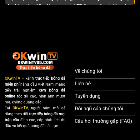
La Liga
cho đến V-League và AFF Cup – tất cả đều có
mặt tại OKWINTV. Với link backup an toàn, đội ngũ kỹ
thuật hỗ trợ 24/7, chúng tôi cam kết mang đến cho bạn
những phút giây trọn vẹn cùng trái bóng tròn.
Người dùng có thể khám phá nhiều nội dung giải trí hấp
dẫn tại
98WIN
, từ trò chơi casino, thể thao đến game
THÔNG TIN CHUNG
bài và bắn cá trực tuyến.
Về chúng tôi
Với giao diện trực quan và kho trò chơi được phân chia
OKwinTV
– kên
h trực tiếp bóng đá
rõ ràng,
789WIN
giúp người dùng dễ dàng lựa chọn nội
Liên hệ
miễn phí
hàng đầu Việt Nam, mang
dung phù hợp.
đến trải nghiệm
xem bóng đá
Tuyển dụng
online
tốc độ cao, hình ảnh mượt
mà, không quảng cáo.
Nhiều người hiện nay thích những nền tảng có thao tác
Đội ngũ của chúng tôi
Tại
OKwinTV,
người hâm mộ dễ
nhanh và giao diện dễ nhìn, vì vậy
trang chủ UU88
được
dàng theo dõi
trực tiếp bóng đá mọi
lựa chọn khá nhiều nhờ trải nghiệm ổn định trên cả
trận cầu
đỉnh cao, cập nhật lịch thi
Câu hỏi thường gặp (FAQ)
đấu và kết quả bóng đá liên tục.
điện thoại lẫn máy tính.