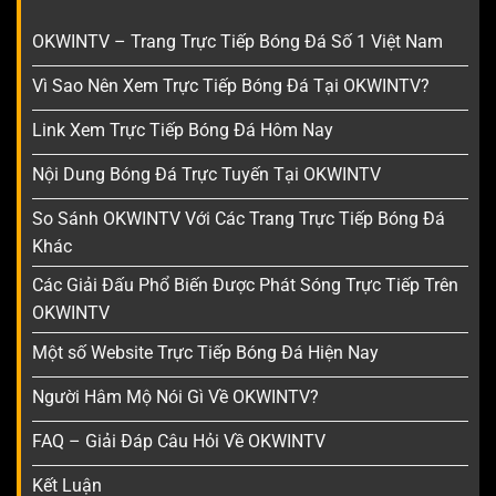
OKWINTV – Trang Trực Tiếp Bóng Đá Số 1 Việt Nam
Vì Sao Nên Xem Trực Tiếp Bóng Đá Tại OKWINTV?
Link Xem Trực Tiếp Bóng Đá Hôm Nay
Nội Dung Bóng Đá Trực Tuyến Tại OKWINTV
So Sánh OKWINTV Với Các Trang Trực Tiếp Bóng Đá
Khác
Các Giải Đấu Phổ Biến Được Phát Sóng Trực Tiếp Trên
OKWINTV
Một số Website Trực Tiếp Bóng Đá Hiện Nay
Người Hâm Mộ Nói Gì Về OKWINTV?
FAQ – Giải Đáp Câu Hỏi Về OKWINTV
Kết Luận