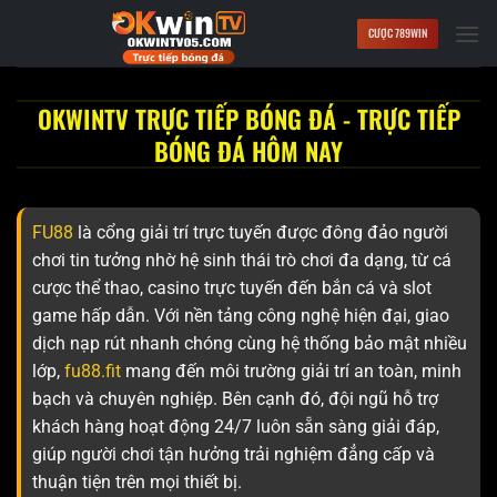
Bỏ
CƯỢC 789WIN
qua
nội
dung
OKWINTV TRỰC TIẾP BÓNG ĐÁ - TRỰC TIẾP
BÓNG ĐÁ HÔM NAY
FU88
là cổng giải trí trực tuyến được đông đảo người
chơi tin tưởng nhờ hệ sinh thái trò chơi đa dạng, từ cá
cược thể thao, casino trực tuyến đến bắn cá và slot
game hấp dẫn. Với nền tảng công nghệ hiện đại, giao
dịch nạp rút nhanh chóng cùng hệ thống bảo mật nhiều
lớp,
fu88.fit
mang đến môi trường giải trí an toàn, minh
bạch và chuyên nghiệp. Bên cạnh đó, đội ngũ hỗ trợ
khách hàng hoạt động 24/7 luôn sẵn sàng giải đáp,
giúp người chơi tận hưởng trải nghiệm đẳng cấp và
thuận tiện trên mọi thiết bị.