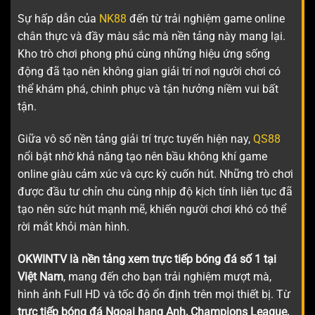
Sự hấp dẫn của
NK88
đến từ trải nghiệm game online
chân thực và đầy màu sắc mà nền tảng này mang lại.
Kho trò chơi phong phú cùng những hiệu ứng sống
động đã tạo nên không gian giải trí nơi người chơi có
thể khám phá, chinh phục và tận hưởng niềm vui bất
tận.
Giữa vô số nền tảng giải trí trực tuyến hiện nay,
QS88
nổi bật nhờ khả năng tạo nên bầu không khí game
online giàu cảm xúc và cực kỳ cuốn hút. Những trò chơi
được đầu tư chỉn chu cùng nhịp độ kịch tính liên tục đã
tạo nên sức hút mạnh mẽ, khiến người chơi khó có thể
rời mắt khỏi màn hình.
OKWINTV là nền tảng xem trực tiếp bóng đá số 1 tại
Việt Nam
, mang đến cho bạn trải nghiệm mượt mà,
hình ảnh Full HD và tốc độ ổn định trên mọi thiết bị. Từ
trực tiếp bóng đá Ngoại hạng Anh, Champions League,