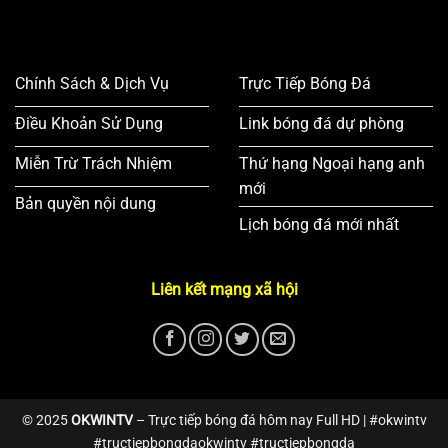
Không cần quá nhiều bước phức tạp,
trang chủ NK88
vẫn mang lại cảm giác sử dụng khá nhẹ nhàng với
HỖ TRỢ NGƯỜI DÙNG
KHÁM PHÁ OKWINTV
cách hiển thị nội dung rõ ràng và dễ tiếp cận cho người
dùng.
Chính Sách & Dịch Vụ
Trực Tiếp Bóng Đá
Điều Khoản Sử Dụng
Link bóng đá dự phòng
Điểm khiến
trang chủ TR88
được quan tâm là phong
cách thiết kế hiện đại cùng tốc độ tải khá mượt, giúp
Miễn Trừ Trách Nhiệm
Thứ hạng Ngoại hạng anh
quá trình trải nghiệm trở nên thuận tiện hơn mỗi ngày.
mới
Bản quyền nội dung
Với giao diện thân thiện và khả năng hoạt động ổn
Lịch bóng đá mới nhất
định,
trang chủ QS88
phù hợp với những ai yêu thích sự
đơn giản nhưng vẫn muốn có trải nghiệm giải trí thoải
Liên kết mạng xã hội
mái.
Đối với người yêu thể thao,
trực tiếp bóng đá
luôn là nơi
quen thuộc để cập nhật những trận đấu hấp dẫn với
chất lượng xem khá ổn định và dễ theo dõi trên nhiều
thiết bị khác nhau.
© 2025
OKWINTV
– Trực tiếp bóng đá hôm nay Full HD | #okwintv
#tructiepbongdaokwintv #tructiepbongda