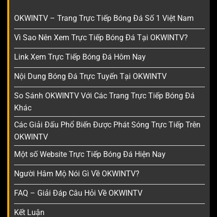
OKWINTV – Trang Trực Tiếp Bóng Đá Số 1 Việt Nam
Vì Sao Nên Xem Trực Tiếp Bóng Đá Tại OKWINTV?
Link Xem Trực Tiếp Bóng Đá Hôm Nay
Nội Dung Bóng Đá Trực Tuyến Tại OKWINTV
So Sánh OKWINTV Với Các Trang Trực Tiếp Bóng Đá
Khác
Các Giải Đấu Phổ Biến Được Phát Sóng Trực Tiếp Trên
OKWINTV
Một số Website Trực Tiếp Bóng Đá Hiện Nay
Người Hâm Mộ Nói Gì Về OKWINTV?
FAQ – Giải Đáp Câu Hỏi Về OKWINTV
Kết Luận