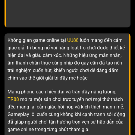
Không gian game online tại
UU88
luôn mang đến cảm
giác giải trí bùng nổ với hàng loạt trò chơi được thiết kế
hiện đại và giàu cảm xúc. Những hiệu ứng mãn nhãn,
âm thanh chân thực cùng nhịp độ gay cấn đã tạo nên
trải nghiệm cuốn hút, khiến người chơi dễ dàng đắm
chìm vào thế giới giải trí đầy mê hoặc.
Mang phong cách hiện đại và tràn đầy năng lượng,
TR88
mở ra một sân chơi trực tuyến nơi mọi thử thách
đều mang lại cảm giác hồi hộp và kích thích mạnh mẽ.
Gameplay lôi cuốn cùng không khí cạnh tranh sôi động
đã giúp người chơi tận hưởng trọn vẹn sự hấp dẫn của
game online trong từng phút tham gia.