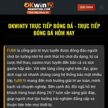
Bỏ
CƯỢC 789WIN
qua
nội
dung
OKWINTV TRỰC TIẾP BÓNG ĐÁ - TRỰC TIẾP
BÓNG ĐÁ HÔM NAY
FU88
là cổng giải trí trực tuyến được đông đảo người
chơi tin tưởng nhờ hệ sinh thái trò chơi đa dạng, từ cá
cược thể thao, casino trực tuyến đến bắn cá và slot
game hấp dẫn. Với nền tảng công nghệ hiện đại, giao
dịch nạp rút nhanh chóng cùng hệ thống bảo mật nhiều
lớp,
fu88.fit
mang đến môi trường giải trí an toàn, minh
bạch và chuyên nghiệp. Bên cạnh đó, đội ngũ hỗ trợ
khách hàng hoạt động 24/7 luôn sẵn sàng giải đáp,
giúp người chơi tận hưởng trải nghiệm đẳng cấp và
thuận tiện trên mọi thiết bị.