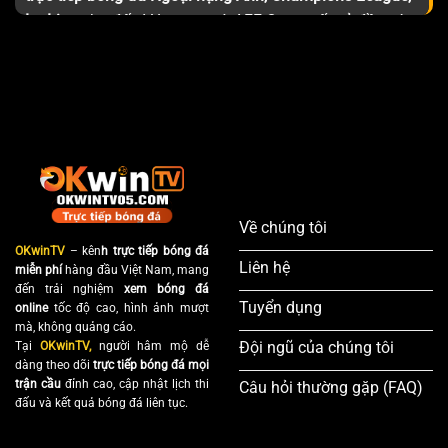
La Liga
cho đến V-League và AFF Cup – tất cả đều có
mặt tại OKWINTV. Với link backup an toàn, đội ngũ kỹ
thuật hỗ trợ 24/7, chúng tôi cam kết mang đến cho bạn
những phút giây trọn vẹn cùng trái bóng tròn.
Người dùng có thể khám phá nhiều nội dung giải trí hấp
dẫn tại
98WIN
, từ trò chơi casino, thể thao đến game
THÔNG TIN CHUNG
bài và bắn cá trực tuyến.
Về chúng tôi
Với giao diện trực quan và kho trò chơi được phân chia
OKwinTV
– kên
h trực tiếp bóng đá
rõ ràng,
789WIN
giúp người dùng dễ dàng lựa chọn nội
Liên hệ
miễn phí
hàng đầu Việt Nam, mang
dung phù hợp.
đến trải nghiệm
xem bóng đá
Tuyển dụng
online
tốc độ cao, hình ảnh mượt
mà, không quảng cáo.
Nhiều người hiện nay thích những nền tảng có thao tác
Đội ngũ của chúng tôi
Tại
OKwinTV,
người hâm mộ dễ
nhanh và giao diện dễ nhìn, vì vậy
trang chủ UU88
được
dàng theo dõi
trực tiếp bóng đá mọi
lựa chọn khá nhiều nhờ trải nghiệm ổn định trên cả
trận cầu
đỉnh cao, cập nhật lịch thi
Câu hỏi thường gặp (FAQ)
đấu và kết quả bóng đá liên tục.
điện thoại lẫn máy tính.