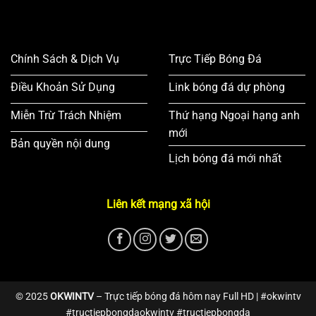
Không cần quá nhiều bước phức tạp,
trang chủ NK88
vẫn mang lại cảm giác sử dụng khá nhẹ nhàng với
HỖ TRỢ NGƯỜI DÙNG
KHÁM PHÁ OKWINTV
cách hiển thị nội dung rõ ràng và dễ tiếp cận cho người
dùng.
Chính Sách & Dịch Vụ
Trực Tiếp Bóng Đá
Điều Khoản Sử Dụng
Link bóng đá dự phòng
Điểm khiến
trang chủ TR88
được quan tâm là phong
cách thiết kế hiện đại cùng tốc độ tải khá mượt, giúp
Miễn Trừ Trách Nhiệm
Thứ hạng Ngoại hạng anh
quá trình trải nghiệm trở nên thuận tiện hơn mỗi ngày.
mới
Bản quyền nội dung
Với giao diện thân thiện và khả năng hoạt động ổn
Lịch bóng đá mới nhất
định,
trang chủ QS88
phù hợp với những ai yêu thích sự
đơn giản nhưng vẫn muốn có trải nghiệm giải trí thoải
Liên kết mạng xã hội
mái.
Đối với người yêu thể thao,
trực tiếp bóng đá
luôn là nơi
quen thuộc để cập nhật những trận đấu hấp dẫn với
chất lượng xem khá ổn định và dễ theo dõi trên nhiều
thiết bị khác nhau.
© 2025
OKWINTV
– Trực tiếp bóng đá hôm nay Full HD | #okwintv
#tructiepbongdaokwintv #tructiepbongda