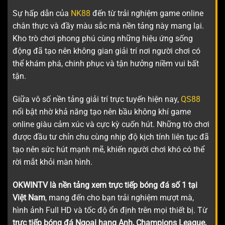
Sự hấp dẫn của
NK88
đến từ trải nghiệm game online
chân thực và đầy màu sắc mà nền tảng này mang lại.
Kho trò chơi phong phú cùng những hiệu ứng sống
động đã tạo nên không gian giải trí nơi người chơi có
thể khám phá, chinh phục và tận hưởng niềm vui bất
tận.
Giữa vô số nền tảng giải trí trực tuyến hiện nay,
QS88
nổi bật nhờ khả năng tạo nên bầu không khí game
online giàu cảm xúc và cực kỳ cuốn hút. Những trò chơi
được đầu tư chỉn chu cùng nhịp độ kịch tính liên tục đã
tạo nên sức hút mạnh mẽ, khiến người chơi khó có thể
rời mắt khỏi màn hình.
OKWINTV là nền tảng xem trực tiếp bóng đá số 1 tại
Việt Nam
, mang đến cho bạn trải nghiệm mượt mà,
hình ảnh Full HD và tốc độ ổn định trên mọi thiết bị. Từ
trực tiếp bóng đá Ngoại hạng Anh, Champions League,