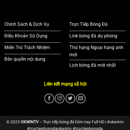
Không cần quá nhiều bước phức tạp,
trang chủ NK88
vẫn mang lại cảm giác sử dụng khá nhẹ nhàng với
HỖ TRỢ NGƯỜI DÙNG
KHÁM PHÁ OKWINTV
cách hiển thị nội dung rõ ràng và dễ tiếp cận cho người
dùng.
Chính Sách & Dịch Vụ
Trực Tiếp Bóng Đá
Điều Khoản Sử Dụng
Link bóng đá dự phòng
Điểm khiến
trang chủ TR88
được quan tâm là phong
cách thiết kế hiện đại cùng tốc độ tải khá mượt, giúp
Miễn Trừ Trách Nhiệm
Thứ hạng Ngoại hạng anh
quá trình trải nghiệm trở nên thuận tiện hơn mỗi ngày.
mới
Bản quyền nội dung
Với giao diện thân thiện và khả năng hoạt động ổn
Lịch bóng đá mới nhất
định,
trang chủ QS88
phù hợp với những ai yêu thích sự
đơn giản nhưng vẫn muốn có trải nghiệm giải trí thoải
Liên kết mạng xã hội
mái.
Đối với người yêu thể thao,
trực tiếp bóng đá
luôn là nơi
quen thuộc để cập nhật những trận đấu hấp dẫn với
chất lượng xem khá ổn định và dễ theo dõi trên nhiều
thiết bị khác nhau.
© 2025
OKWINTV
– Trực tiếp bóng đá hôm nay Full HD | #okwintv
#tructiepbongdaokwintv #tructiepbongda