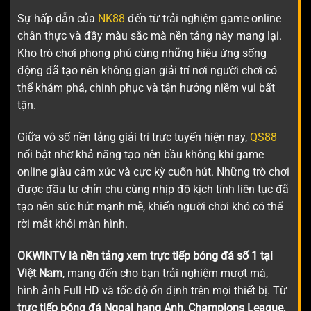
Sự hấp dẫn của
NK88
đến từ trải nghiệm game online
chân thực và đầy màu sắc mà nền tảng này mang lại.
Kho trò chơi phong phú cùng những hiệu ứng sống
động đã tạo nên không gian giải trí nơi người chơi có
thể khám phá, chinh phục và tận hưởng niềm vui bất
tận.
Giữa vô số nền tảng giải trí trực tuyến hiện nay,
QS88
nổi bật nhờ khả năng tạo nên bầu không khí game
online giàu cảm xúc và cực kỳ cuốn hút. Những trò chơi
được đầu tư chỉn chu cùng nhịp độ kịch tính liên tục đã
tạo nên sức hút mạnh mẽ, khiến người chơi khó có thể
rời mắt khỏi màn hình.
OKWINTV là nền tảng xem trực tiếp bóng đá số 1 tại
Việt Nam
, mang đến cho bạn trải nghiệm mượt mà,
hình ảnh Full HD và tốc độ ổn định trên mọi thiết bị. Từ
trực tiếp bóng đá Ngoại hạng Anh, Champions League,