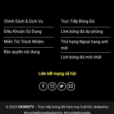
Không cần quá nhiều bước phức tạp,
trang chủ NK88
vẫn mang lại cảm giác sử dụng khá nhẹ nhàng với
HỖ TRỢ NGƯỜI DÙNG
KHÁM PHÁ OKWINTV
cách hiển thị nội dung rõ ràng và dễ tiếp cận cho người
dùng.
Chính Sách & Dịch Vụ
Trực Tiếp Bóng Đá
Điều Khoản Sử Dụng
Link bóng đá dự phòng
Điểm khiến
trang chủ TR88
được quan tâm là phong
cách thiết kế hiện đại cùng tốc độ tải khá mượt, giúp
Miễn Trừ Trách Nhiệm
Thứ hạng Ngoại hạng anh
quá trình trải nghiệm trở nên thuận tiện hơn mỗi ngày.
mới
Bản quyền nội dung
Với giao diện thân thiện và khả năng hoạt động ổn
Lịch bóng đá mới nhất
định,
trang chủ QS88
phù hợp với những ai yêu thích sự
đơn giản nhưng vẫn muốn có trải nghiệm giải trí thoải
Liên kết mạng xã hội
mái.
Đối với người yêu thể thao,
trực tiếp bóng đá
luôn là nơi
quen thuộc để cập nhật những trận đấu hấp dẫn với
chất lượng xem khá ổn định và dễ theo dõi trên nhiều
thiết bị khác nhau.
© 2025
OKWINTV
– Trực tiếp bóng đá hôm nay Full HD | #okwintv
#tructiepbongdaokwintv #tructiepbongda