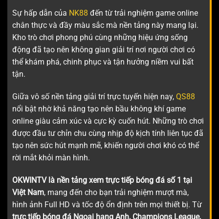
Sự hấp dẫn của
NK88
đến từ trải nghiệm game online
chân thực và đầy màu sắc mà nền tảng này mang lại.
Kho trò chơi phong phú cùng những hiệu ứng sống
động đã tạo nên không gian giải trí nơi người chơi có
thể khám phá, chinh phục và tận hưởng niềm vui bất
tận.
Giữa vô số nền tảng giải trí trực tuyến hiện nay,
QS88
nổi bật nhờ khả năng tạo nên bầu không khí game
online giàu cảm xúc và cực kỳ cuốn hút. Những trò chơi
được đầu tư chỉn chu cùng nhịp độ kịch tính liên tục đã
tạo nên sức hút mạnh mẽ, khiến người chơi khó có thể
rời mắt khỏi màn hình.
OKWINTV là nền tảng xem trực tiếp bóng đá số 1 tại
Việt Nam
, mang đến cho bạn trải nghiệm mượt mà,
hình ảnh Full HD và tốc độ ổn định trên mọi thiết bị. Từ
trực tiếp bóng đá Ngoại hạng Anh, Champions League,