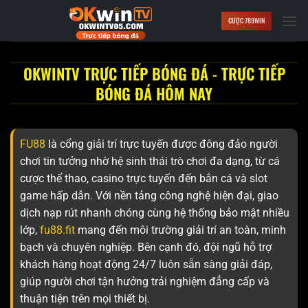
Bỏ
CƯỢC 789WIN
qua
nội
dung
OKWINTV TRỰC TIẾP BÓNG ĐÁ - TRỰC TIẾP
BÓNG ĐÁ HÔM NAY
FU88
là cổng giải trí trực tuyến được đông đảo người
chơi tin tưởng nhờ hệ sinh thái trò chơi đa dạng, từ cá
cược thể thao, casino trực tuyến đến bắn cá và slot
game hấp dẫn. Với nền tảng công nghệ hiện đại, giao
dịch nạp rút nhanh chóng cùng hệ thống bảo mật nhiều
lớp,
fu88.fit
mang đến môi trường giải trí an toàn, minh
bạch và chuyên nghiệp. Bên cạnh đó, đội ngũ hỗ trợ
khách hàng hoạt động 24/7 luôn sẵn sàng giải đáp,
giúp người chơi tận hưởng trải nghiệm đẳng cấp và
thuận tiện trên mọi thiết bị.