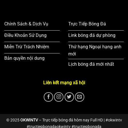
Không cần quá nhiều bước phức tạp,
trang chủ NK88
vẫn mang lại cảm giác sử dụng khá nhẹ nhàng với
HỖ TRỢ NGƯỜI DÙNG
KHÁM PHÁ OKWINTV
cách hiển thị nội dung rõ ràng và dễ tiếp cận cho người
dùng.
Chính Sách & Dịch Vụ
Trực Tiếp Bóng Đá
Điều Khoản Sử Dụng
Link bóng đá dự phòng
Điểm khiến
trang chủ TR88
được quan tâm là phong
cách thiết kế hiện đại cùng tốc độ tải khá mượt, giúp
Miễn Trừ Trách Nhiệm
Thứ hạng Ngoại hạng anh
quá trình trải nghiệm trở nên thuận tiện hơn mỗi ngày.
mới
Bản quyền nội dung
Với giao diện thân thiện và khả năng hoạt động ổn
Lịch bóng đá mới nhất
định,
trang chủ QS88
phù hợp với những ai yêu thích sự
đơn giản nhưng vẫn muốn có trải nghiệm giải trí thoải
Liên kết mạng xã hội
mái.
Đối với người yêu thể thao,
trực tiếp bóng đá
luôn là nơi
quen thuộc để cập nhật những trận đấu hấp dẫn với
chất lượng xem khá ổn định và dễ theo dõi trên nhiều
thiết bị khác nhau.
© 2025
OKWINTV
– Trực tiếp bóng đá hôm nay Full HD | #okwintv
#tructiepbongdaokwintv #tructiepbongda