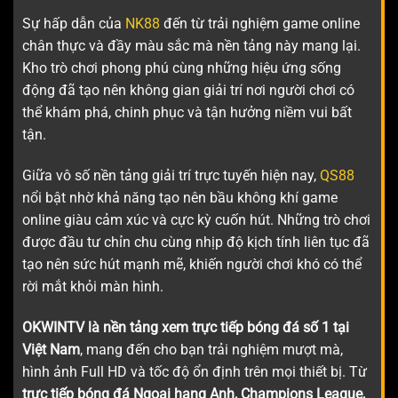
Sự hấp dẫn của
NK88
đến từ trải nghiệm game online
chân thực và đầy màu sắc mà nền tảng này mang lại.
Kho trò chơi phong phú cùng những hiệu ứng sống
động đã tạo nên không gian giải trí nơi người chơi có
thể khám phá, chinh phục và tận hưởng niềm vui bất
tận.
Giữa vô số nền tảng giải trí trực tuyến hiện nay,
QS88
nổi bật nhờ khả năng tạo nên bầu không khí game
online giàu cảm xúc và cực kỳ cuốn hút. Những trò chơi
được đầu tư chỉn chu cùng nhịp độ kịch tính liên tục đã
tạo nên sức hút mạnh mẽ, khiến người chơi khó có thể
rời mắt khỏi màn hình.
OKWINTV là nền tảng xem trực tiếp bóng đá số 1 tại
Việt Nam
, mang đến cho bạn trải nghiệm mượt mà,
hình ảnh Full HD và tốc độ ổn định trên mọi thiết bị. Từ
trực tiếp bóng đá Ngoại hạng Anh, Champions League,