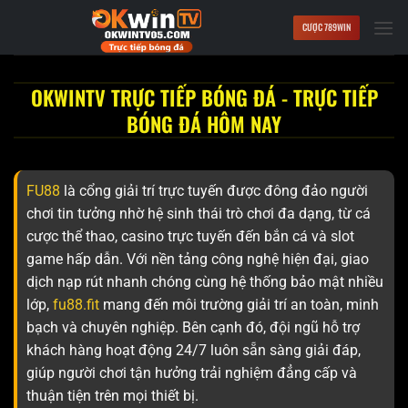
Bỏ
CƯỢC 789WIN
qua
nội
dung
OKWINTV TRỰC TIẾP BÓNG ĐÁ - TRỰC TIẾP
BÓNG ĐÁ HÔM NAY
FU88
là cổng giải trí trực tuyến được đông đảo người
chơi tin tưởng nhờ hệ sinh thái trò chơi đa dạng, từ cá
cược thể thao, casino trực tuyến đến bắn cá và slot
game hấp dẫn. Với nền tảng công nghệ hiện đại, giao
dịch nạp rút nhanh chóng cùng hệ thống bảo mật nhiều
lớp,
fu88.fit
mang đến môi trường giải trí an toàn, minh
bạch và chuyên nghiệp. Bên cạnh đó, đội ngũ hỗ trợ
khách hàng hoạt động 24/7 luôn sẵn sàng giải đáp,
giúp người chơi tận hưởng trải nghiệm đẳng cấp và
thuận tiện trên mọi thiết bị.