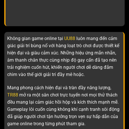
Không gian game online tại
UU88
luôn mang đến cảm
giác giải trí bùng nổ với hàng loạt trò chơi được thiết kế
hiện đại và giàu cảm xúc. Những hiệu ứng mãn nhãn,
âm thanh chân thực cùng nhịp độ gay cấn đã tạo nên
trải nghiệm cuốn hút, khiến người chơi dễ dàng đắm
chìm vào thế giới giải trí đầy mê hoặc.
Mang phong cách hiện đại và tràn đầy năng lượng,
TR88
mở ra một sân chơi trực tuyến nơi mọi thử thách
đều mang lại cảm giác hồi hộp và kích thích mạnh mẽ.
Gameplay lôi cuốn cùng không khí cạnh tranh sôi động
đã giúp người chơi tận hưởng trọn vẹn sự hấp dẫn của
game online trong từng phút tham gia.