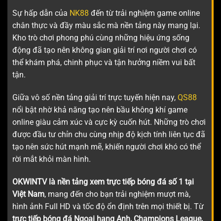
Sự hấp dẫn của
NK88
đến từ trải nghiệm game online
chân thực và đầy màu sắc mà nền tảng này mang lại.
Kho trò chơi phong phú cùng những hiệu ứng sống
động đã tạo nên không gian giải trí nơi người chơi có
thể khám phá, chinh phục và tận hưởng niềm vui bất
tận.
Giữa vô số nền tảng giải trí trực tuyến hiện nay,
QS88
nổi bật nhờ khả năng tạo nên bầu không khí game
online giàu cảm xúc và cực kỳ cuốn hút. Những trò chơi
được đầu tư chỉn chu cùng nhịp độ kịch tính liên tục đã
tạo nên sức hút mạnh mẽ, khiến người chơi khó có thể
rời mắt khỏi màn hình.
OKWINTV là nền tảng xem trực tiếp bóng đá số 1 tại
Việt Nam
, mang đến cho bạn trải nghiệm mượt mà,
hình ảnh Full HD và tốc độ ổn định trên mọi thiết bị. Từ
trực tiếp bóng đá Ngoại hạng Anh, Champions League,