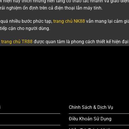
i hiện nay thích những nền tảng có thao tác nhanh và giao diện
rải nghiệm ổn định trên cả điện thoại lẫn máy tính.
quá nhiều bước phức tạp,
trang chủ NK88
vẫn mang lại cảm giá
 tiếp cận cho người dùng.
n
trang chủ TR88
được quan tâm là phong cách thiết kế hiện đại 
tiện hơn mỗi ngày.
iện thân thiện và khả năng hoạt động ổn định,
trang chủ QS88
ph
i nghiệm giải trí thoải mái.
ời yêu thể thao,
trực tiếp bóng đá
luôn là nơi quen thuộc để cậ
dễ theo dõi trên nhiều thiết bị khác nhau.
N CHUNG
HỖ TRỢ NGƯỜI DÙNG
 – Trang Trực Tiếp Bóng Đá Số 1 Việt Nam
i
Chính Sách & Dịch Vụ
Điều Khoản Sử Dụng