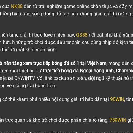
n của
NK88
đến từ trải nghiệm game online chân thực và đầy m
hững hiệu ứng sống động đã tạo nên không gian giải trí nơi ng
.
nền tảng giải trí trực tuyến hiện nay,
QS88
nổi bật nhờ khả năng
n hút. Những trò chơi được đầu tư chỉn chu cùng nhịp độ kịch t
 thể rời mắt khỏi màn hình.
 nền tảng xem trực tiếp bóng đá số 1 tại Việt Nam
, mang đến c
trên mọi thiết bị. Từ
trực tiếp bóng đá Ngoại hạng Anh, Champi
mặt tại OKWINTV. Với link backup an toàn, đội ngũ kỹ thuật hỗ
rọn vẹn cùng trái bóng tròn.
 có thể khám phá nhiều nội dung giải trí hấp dẫn tại
98WIN
, từ
ện trực quan và kho trò chơi được phân chia rõ ràng,
789WIN
gi