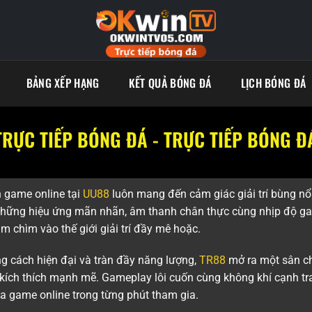
BẢNG XẾP HẠNG
KẾT QUẢ BÓNG ĐÁ
LỊCH BÓNG ĐÁ
TRỰC TIẾP BÓNG ĐÁ - TRỰC TIẾP BÓNG Đ
 game online tại
UU88
luôn mang đến cảm giác giải trí bùng nổ v
hững hiệu ứng mãn nhãn, âm thanh chân thực cùng nhịp độ gay 
m chìm vào thế giới giải trí đầy mê hoặc.
 cách hiện đại và tràn đầy năng lượng,
TR88
mở ra một sân ch
 kích thích mạnh mẽ. Gameplay lôi cuốn cùng không khí cạnh tr
a game online trong từng phút tham gia.