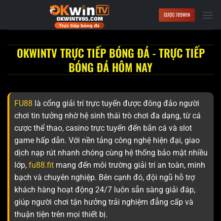
Bỏ
CƯỢC 789WIN
qua
nội
dung
OKWINTV TRỰC TIẾP BÓNG ĐÁ - TRỰC TIẾP
BÓNG ĐÁ HÔM NAY
FU88
là cổng giải trí trực tuyến được đông đảo người
chơi tin tưởng nhờ hệ sinh thái trò chơi đa dạng, từ cá
cược thể thao, casino trực tuyến đến bắn cá và slot
game hấp dẫn. Với nền tảng công nghệ hiện đại, giao
dịch nạp rút nhanh chóng cùng hệ thống bảo mật nhiều
lớp,
fu88.fit
mang đến môi trường giải trí an toàn, minh
bạch và chuyên nghiệp. Bên cạnh đó, đội ngũ hỗ trợ
khách hàng hoạt động 24/7 luôn sẵn sàng giải đáp,
giúp người chơi tận hưởng trải nghiệm đẳng cấp và
thuận tiện trên mọi thiết bị.