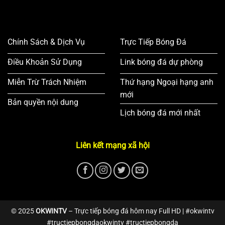
Không cần quá nhiều bước phức tạp,
trang chủ NK88
vẫn mang lại cảm giác sử dụng khá nhẹ nhàng với
HỖ TRỢ NGƯỜI DÙNG
KHÁM PHÁ OKWINTV
cách hiển thị nội dung rõ ràng và dễ tiếp cận cho người
dùng.
Chính Sách & Dịch Vụ
Trực Tiếp Bóng Đá
Điều Khoản Sử Dụng
Link bóng đá dự phòng
Điểm khiến
trang chủ TR88
được quan tâm là phong
cách thiết kế hiện đại cùng tốc độ tải khá mượt, giúp
Miễn Trừ Trách Nhiệm
Thứ hạng Ngoại hạng anh
quá trình trải nghiệm trở nên thuận tiện hơn mỗi ngày.
mới
Bản quyền nội dung
Với giao diện thân thiện và khả năng hoạt động ổn
Lịch bóng đá mới nhất
định,
trang chủ QS88
phù hợp với những ai yêu thích sự
đơn giản nhưng vẫn muốn có trải nghiệm giải trí thoải
Liên kết mạng xã hội
mái.
Đối với người yêu thể thao,
trực tiếp bóng đá
luôn là nơi
quen thuộc để cập nhật những trận đấu hấp dẫn với
chất lượng xem khá ổn định và dễ theo dõi trên nhiều
thiết bị khác nhau.
© 2025
OKWINTV
– Trực tiếp bóng đá hôm nay Full HD | #okwintv
#tructiepbongdaokwintv #tructiepbongda