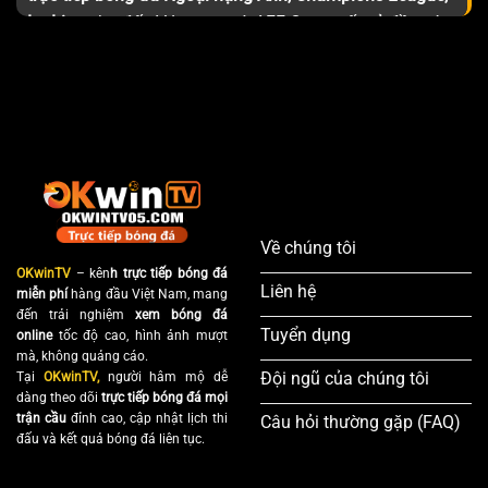
La Liga
cho đến V-League và AFF Cup – tất cả đều có
mặt tại OKWINTV. Với link backup an toàn, đội ngũ kỹ
thuật hỗ trợ 24/7, chúng tôi cam kết mang đến cho bạn
những phút giây trọn vẹn cùng trái bóng tròn.
Người dùng có thể khám phá nhiều nội dung giải trí hấp
dẫn tại
98WIN
, từ trò chơi casino, thể thao đến game
THÔNG TIN CHUNG
bài và bắn cá trực tuyến.
Về chúng tôi
Với giao diện trực quan và kho trò chơi được phân chia
OKwinTV
– kên
h trực tiếp bóng đá
rõ ràng,
789WIN
giúp người dùng dễ dàng lựa chọn nội
Liên hệ
miễn phí
hàng đầu Việt Nam, mang
dung phù hợp.
đến trải nghiệm
xem bóng đá
Tuyển dụng
online
tốc độ cao, hình ảnh mượt
mà, không quảng cáo.
Nhiều người hiện nay thích những nền tảng có thao tác
Đội ngũ của chúng tôi
Tại
OKwinTV,
người hâm mộ dễ
nhanh và giao diện dễ nhìn, vì vậy
trang chủ UU88
được
dàng theo dõi
trực tiếp bóng đá mọi
lựa chọn khá nhiều nhờ trải nghiệm ổn định trên cả
trận cầu
đỉnh cao, cập nhật lịch thi
Câu hỏi thường gặp (FAQ)
đấu và kết quả bóng đá liên tục.
điện thoại lẫn máy tính.