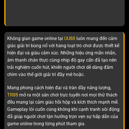
Không gian game online tại
UU88
luôn mang đến cảm
giác giải trí bùng nổ với hàng loạt trò chơi được thiết kế
hiện đại và giàu cảm xúc. Những hiệu ứng mãn nhãn,
âm thanh chân thực cùng nhịp độ gay cấn đã tạo nên
trải nghiệm cuốn hút, khiến người chơi dễ dàng đắm
chìm vào thế giới giải trí đầy mê hoặc.
Mang phong cách hiện đại và tràn đầy năng lượng,
TR88
mở ra một sân chơi trực tuyến nơi mọi thử thách
đều mang lại cảm giác hồi hộp và kích thích mạnh mẽ.
Gameplay lôi cuốn cùng không khí cạnh tranh sôi động
đã giúp người chơi tận hưởng trọn vẹn sự hấp dẫn của
game online trong từng phút tham gia.