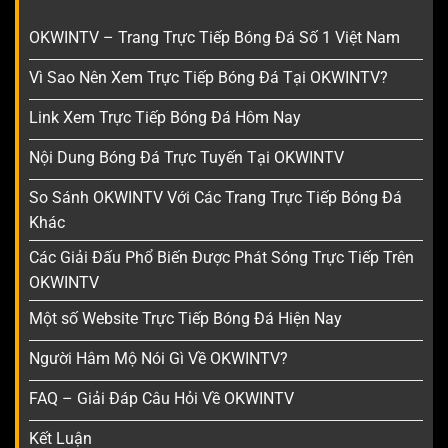
OKWINTV – Trang Trực Tiếp Bóng Đá Số 1 Việt Nam
Vì Sao Nên Xem Trực Tiếp Bóng Đá Tại OKWINTV?
Link Xem Trực Tiếp Bóng Đá Hôm Nay
Nội Dung Bóng Đá Trực Tuyến Tại OKWINTV
So Sánh OKWINTV Với Các Trang Trực Tiếp Bóng Đá
Khác
Các Giải Đấu Phổ Biến Được Phát Sóng Trực Tiếp Trên
OKWINTV
Một số Website Trực Tiếp Bóng Đá Hiện Nay
Người Hâm Mộ Nói Gì Về OKWINTV?
FAQ – Giải Đáp Câu Hỏi Về OKWINTV
Kết Luận