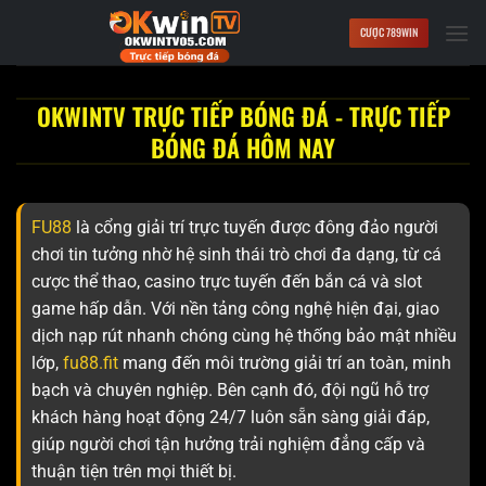
Bỏ
CƯỢC 789WIN
qua
nội
dung
OKWINTV TRỰC TIẾP BÓNG ĐÁ - TRỰC TIẾP
BÓNG ĐÁ HÔM NAY
FU88
là cổng giải trí trực tuyến được đông đảo người
chơi tin tưởng nhờ hệ sinh thái trò chơi đa dạng, từ cá
cược thể thao, casino trực tuyến đến bắn cá và slot
game hấp dẫn. Với nền tảng công nghệ hiện đại, giao
dịch nạp rút nhanh chóng cùng hệ thống bảo mật nhiều
lớp,
fu88.fit
mang đến môi trường giải trí an toàn, minh
bạch và chuyên nghiệp. Bên cạnh đó, đội ngũ hỗ trợ
khách hàng hoạt động 24/7 luôn sẵn sàng giải đáp,
giúp người chơi tận hưởng trải nghiệm đẳng cấp và
thuận tiện trên mọi thiết bị.