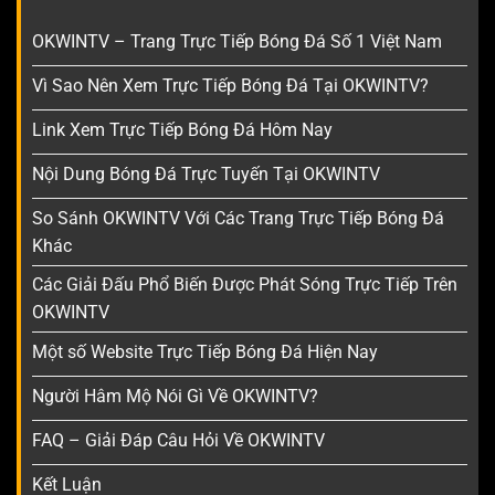
OKWINTV – Trang Trực Tiếp Bóng Đá Số 1 Việt Nam
Vì Sao Nên Xem Trực Tiếp Bóng Đá Tại OKWINTV?
Link Xem Trực Tiếp Bóng Đá Hôm Nay
Nội Dung Bóng Đá Trực Tuyến Tại OKWINTV
So Sánh OKWINTV Với Các Trang Trực Tiếp Bóng Đá
Khác
Các Giải Đấu Phổ Biến Được Phát Sóng Trực Tiếp Trên
OKWINTV
Một số Website Trực Tiếp Bóng Đá Hiện Nay
Người Hâm Mộ Nói Gì Về OKWINTV?
FAQ – Giải Đáp Câu Hỏi Về OKWINTV
Kết Luận