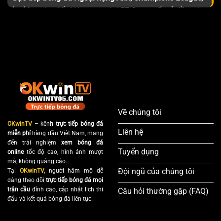
La Liga
cho đến V-League và AFF Cup – tất cả đều có
mặt tại OKWINTV. Với link backup an toàn, đội ngũ kỹ
thuật hỗ trợ 24/7, chúng tôi cam kết mang đến cho bạn
những phút giây trọn vẹn cùng trái bóng tròn.
Người dùng có thể khám phá nhiều nội dung giải trí hấp
dẫn tại
98WIN
, từ trò chơi casino, thể thao đến game
THÔNG TIN CHUNG
bài và bắn cá trực tuyến.
Về chúng tôi
Với giao diện trực quan và kho trò chơi được phân chia
OKwinTV
– kên
h trực tiếp bóng đá
rõ ràng,
789WIN
giúp người dùng dễ dàng lựa chọn nội
Liên hệ
miễn phí
hàng đầu Việt Nam, mang
dung phù hợp.
đến trải nghiệm
xem bóng đá
Tuyển dụng
online
tốc độ cao, hình ảnh mượt
mà, không quảng cáo.
Nhiều người hiện nay thích những nền tảng có thao tác
Đội ngũ của chúng tôi
Tại
OKwinTV,
người hâm mộ dễ
nhanh và giao diện dễ nhìn, vì vậy
trang chủ UU88
được
dàng theo dõi
trực tiếp bóng đá mọi
lựa chọn khá nhiều nhờ trải nghiệm ổn định trên cả
trận cầu
đỉnh cao, cập nhật lịch thi
Câu hỏi thường gặp (FAQ)
đấu và kết quả bóng đá liên tục.
điện thoại lẫn máy tính.