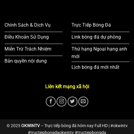
Không cần quá nhiều bước phức tạp,
trang chủ NK88
vẫn mang lại cảm giác sử dụng khá nhẹ nhàng với
HỖ TRỢ NGƯỜI DÙNG
KHÁM PHÁ OKWINTV
cách hiển thị nội dung rõ ràng và dễ tiếp cận cho người
dùng.
Chính Sách & Dịch Vụ
Trực Tiếp Bóng Đá
Điều Khoản Sử Dụng
Link bóng đá dự phòng
Điểm khiến
trang chủ TR88
được quan tâm là phong
cách thiết kế hiện đại cùng tốc độ tải khá mượt, giúp
Miễn Trừ Trách Nhiệm
Thứ hạng Ngoại hạng anh
quá trình trải nghiệm trở nên thuận tiện hơn mỗi ngày.
mới
Bản quyền nội dung
Với giao diện thân thiện và khả năng hoạt động ổn
Lịch bóng đá mới nhất
định,
trang chủ QS88
phù hợp với những ai yêu thích sự
đơn giản nhưng vẫn muốn có trải nghiệm giải trí thoải
Liên kết mạng xã hội
mái.
Đối với người yêu thể thao,
trực tiếp bóng đá
luôn là nơi
quen thuộc để cập nhật những trận đấu hấp dẫn với
chất lượng xem khá ổn định và dễ theo dõi trên nhiều
thiết bị khác nhau.
© 2025
OKWINTV
– Trực tiếp bóng đá hôm nay Full HD | #okwintv
#tructiepbongdaokwintv #tructiepbongda