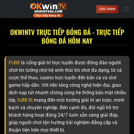
Bỏ
CƯỢC 789WIN
qua
nội
dung
OKWINTV TRỰC TIẾP BÓNG ĐÁ - TRỰC TIẾP
BÓNG ĐÁ HÔM NAY
FU88
là cổng giải trí trực tuyến được đông đảo người
chơi tin tưởng nhờ hệ sinh thái trò chơi đa dạng, từ cá
cược thể thao, casino trực tuyến đến bắn cá và slot
game hấp dẫn. Với nền tảng công nghệ hiện đại, giao
dịch nạp rút nhanh chóng cùng hệ thống bảo mật nhiều
lớp,
fu88.fit
mang đến môi trường giải trí an toàn, minh
bạch và chuyên nghiệp. Bên cạnh đó, đội ngũ hỗ trợ
khách hàng hoạt động 24/7 luôn sẵn sàng giải đáp,
giúp người chơi tận hưởng trải nghiệm đẳng cấp và
thuận tiện trên mọi thiết bị.