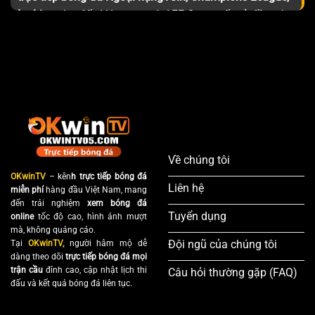
La Liga
cho đến V-League và AFF Cup – tất cả đều có
mặt tại OKWINTV. Với link backup an toàn, đội ngũ kỹ
thuật hỗ trợ 24/7, chúng tôi cam kết mang đến cho bạn
những phút giây trọn vẹn cùng trái bóng tròn.
Người dùng có thể khám phá nhiều nội dung giải trí hấp
dẫn tại
98WIN
, từ trò chơi casino, thể thao đến game
THÔNG TIN CHUNG
bài và bắn cá trực tuyến.
Về chúng tôi
Với giao diện trực quan và kho trò chơi được phân chia
OKwinTV
– kên
h trực tiếp bóng đá
rõ ràng,
789WIN
giúp người dùng dễ dàng lựa chọn nội
Liên hệ
miễn phí
hàng đầu Việt Nam, mang
dung phù hợp.
đến trải nghiệm
xem bóng đá
Tuyển dụng
online
tốc độ cao, hình ảnh mượt
mà, không quảng cáo.
Nhiều người hiện nay thích những nền tảng có thao tác
Đội ngũ của chúng tôi
Tại
OKwinTV,
người hâm mộ dễ
nhanh và giao diện dễ nhìn, vì vậy
trang chủ UU88
được
dàng theo dõi
trực tiếp bóng đá mọi
lựa chọn khá nhiều nhờ trải nghiệm ổn định trên cả
trận cầu
đỉnh cao, cập nhật lịch thi
Câu hỏi thường gặp (FAQ)
đấu và kết quả bóng đá liên tục.
điện thoại lẫn máy tính.