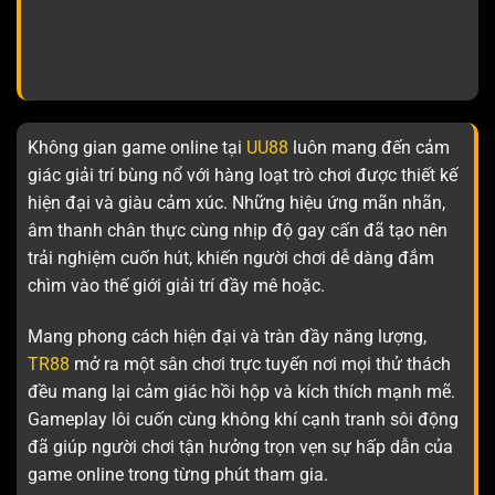
Không gian game online tại
UU88
luôn mang đến cảm
giác giải trí bùng nổ với hàng loạt trò chơi được thiết kế
hiện đại và giàu cảm xúc. Những hiệu ứng mãn nhãn,
âm thanh chân thực cùng nhịp độ gay cấn đã tạo nên
trải nghiệm cuốn hút, khiến người chơi dễ dàng đắm
chìm vào thế giới giải trí đầy mê hoặc.
Mang phong cách hiện đại và tràn đầy năng lượng,
TR88
mở ra một sân chơi trực tuyến nơi mọi thử thách
đều mang lại cảm giác hồi hộp và kích thích mạnh mẽ.
Gameplay lôi cuốn cùng không khí cạnh tranh sôi động
đã giúp người chơi tận hưởng trọn vẹn sự hấp dẫn của
game online trong từng phút tham gia.