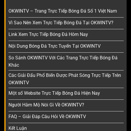
OKWINTV – Trang Trực Tiếp Bóng Đá Số 1 Việt Nam
Vì Sao Nên Xem Trực Tiếp Bóng Đá Tại OKWINTV?
Link Xem Trực Tiếp Bóng Đá Hôm Nay
Nội Dung Bóng Đá Trực Tuyến Tại OKWINTV
So Sánh OKWINTV Với Các Trang Trực Tiếp Bóng Đá
Khác
Các Giải Đấu Phổ Biến Được Phát Sóng Trực Tiếp Trên
OKWINTV
Một số Website Trực Tiếp Bóng Đá Hiện Nay
Người Hâm Mộ Nói Gì Về OKWINTV?
FAQ – Giải Đáp Câu Hỏi Về OKWINTV
Kết Luận