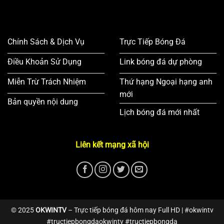
Không cần quá nhiều bước phức tạp,
trang chủ NK88
vẫn mang lại cảm giác sử dụng khá nhẹ nhàng với
HỖ TRỢ NGƯỜI DÙNG
KHÁM PHÁ OKWINTV
cách hiển thị nội dung rõ ràng và dễ tiếp cận cho người
dùng.
Chính Sách & Dịch Vụ
Trực Tiếp Bóng Đá
Điều Khoản Sử Dụng
Link bóng đá dự phòng
Điểm khiến
trang chủ TR88
được quan tâm là phong
cách thiết kế hiện đại cùng tốc độ tải khá mượt, giúp
Miễn Trừ Trách Nhiệm
Thứ hạng Ngoại hạng anh
quá trình trải nghiệm trở nên thuận tiện hơn mỗi ngày.
mới
Bản quyền nội dung
Với giao diện thân thiện và khả năng hoạt động ổn
Lịch bóng đá mới nhất
định,
trang chủ QS88
phù hợp với những ai yêu thích sự
đơn giản nhưng vẫn muốn có trải nghiệm giải trí thoải
Liên kết mạng xã hội
mái.
Đối với người yêu thể thao,
trực tiếp bóng đá
luôn là nơi
quen thuộc để cập nhật những trận đấu hấp dẫn với
chất lượng xem khá ổn định và dễ theo dõi trên nhiều
thiết bị khác nhau.
© 2025
OKWINTV
– Trực tiếp bóng đá hôm nay Full HD | #okwintv
#tructiepbongdaokwintv #tructiepbongda