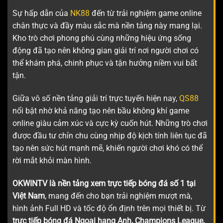
Sự hấp dẫn của
NK88
đến từ trải nghiệm game online
chân thực và đầy màu sắc mà nền tảng này mang lại.
Kho trò chơi phong phú cùng những hiệu ứng sống
động đã tạo nên không gian giải trí nơi người chơi có
thể khám phá, chinh phục và tận hưởng niềm vui bất
tận.
Giữa vô số nền tảng giải trí trực tuyến hiện nay,
QS88
nổi bật nhờ khả năng tạo nên bầu không khí game
online giàu cảm xúc và cực kỳ cuốn hút. Những trò chơi
được đầu tư chỉn chu cùng nhịp độ kịch tính liên tục đã
tạo nên sức hút mạnh mẽ, khiến người chơi khó có thể
rời mắt khỏi màn hình.
OKWINTV là nền tảng xem trực tiếp bóng đá số 1 tại
Việt Nam
, mang đến cho bạn trải nghiệm mượt mà,
hình ảnh Full HD và tốc độ ổn định trên mọi thiết bị. Từ
trực tiếp bóng đá Ngoại hạng Anh, Champions League,