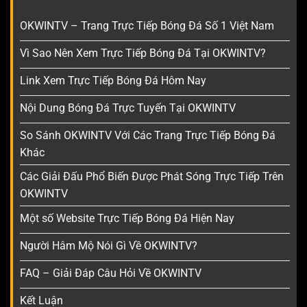
OKWINTV – Trang Trực Tiếp Bóng Đá Số 1 Việt Nam
Vì Sao Nên Xem Trực Tiếp Bóng Đá Tại OKWINTV?
Link Xem Trực Tiếp Bóng Đá Hôm Nay
Nội Dung Bóng Đá Trực Tuyến Tại OKWINTV
So Sánh OKWINTV Với Các Trang Trực Tiếp Bóng Đá
Khác
Các Giải Đấu Phổ Biến Được Phát Sóng Trực Tiếp Trên
OKWINTV
Một số Website Trực Tiếp Bóng Đá Hiện Nay
Người Hâm Mộ Nói Gì Về OKWINTV?
FAQ – Giải Đáp Câu Hỏi Về OKWINTV
Kết Luận