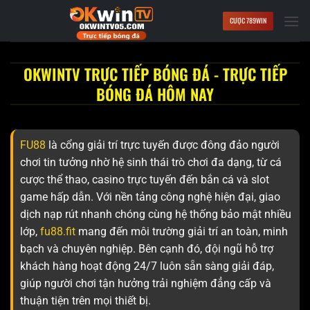
Bỏ
CƯỢC 789WIN
qua
nội
dung
OKWINTV TRỰC TIẾP BÓNG ĐÁ - TRỰC TIẾP
BÓNG ĐÁ HÔM NAY
FU88
là cổng giải trí trực tuyến được đông đảo người
chơi tin tưởng nhờ hệ sinh thái trò chơi đa dạng, từ cá
cược thể thao, casino trực tuyến đến bắn cá và slot
game hấp dẫn. Với nền tảng công nghệ hiện đại, giao
dịch nạp rút nhanh chóng cùng hệ thống bảo mật nhiều
lớp,
fu88.fit
mang đến môi trường giải trí an toàn, minh
bạch và chuyên nghiệp. Bên cạnh đó, đội ngũ hỗ trợ
khách hàng hoạt động 24/7 luôn sẵn sàng giải đáp,
giúp người chơi tận hưởng trải nghiệm đẳng cấp và
thuận tiện trên mọi thiết bị.