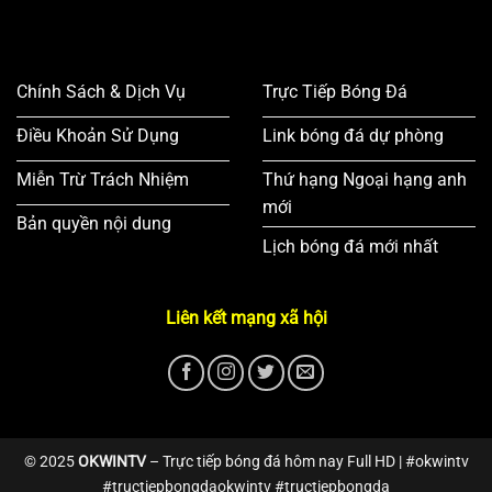
Không cần quá nhiều bước phức tạp,
trang chủ NK88
vẫn mang lại cảm giác sử dụng khá nhẹ nhàng với
HỖ TRỢ NGƯỜI DÙNG
KHÁM PHÁ OKWINTV
cách hiển thị nội dung rõ ràng và dễ tiếp cận cho người
dùng.
Chính Sách & Dịch Vụ
Trực Tiếp Bóng Đá
Điều Khoản Sử Dụng
Link bóng đá dự phòng
Điểm khiến
trang chủ TR88
được quan tâm là phong
cách thiết kế hiện đại cùng tốc độ tải khá mượt, giúp
Miễn Trừ Trách Nhiệm
Thứ hạng Ngoại hạng anh
quá trình trải nghiệm trở nên thuận tiện hơn mỗi ngày.
mới
Bản quyền nội dung
Với giao diện thân thiện và khả năng hoạt động ổn
Lịch bóng đá mới nhất
định,
trang chủ QS88
phù hợp với những ai yêu thích sự
đơn giản nhưng vẫn muốn có trải nghiệm giải trí thoải
Liên kết mạng xã hội
mái.
Đối với người yêu thể thao,
trực tiếp bóng đá
luôn là nơi
quen thuộc để cập nhật những trận đấu hấp dẫn với
chất lượng xem khá ổn định và dễ theo dõi trên nhiều
thiết bị khác nhau.
© 2025
OKWINTV
– Trực tiếp bóng đá hôm nay Full HD | #okwintv
#tructiepbongdaokwintv #tructiepbongda