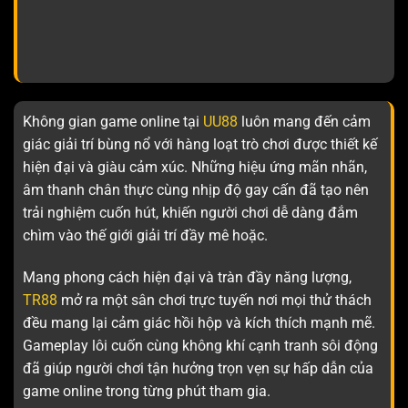
Không gian game online tại
UU88
luôn mang đến cảm
giác giải trí bùng nổ với hàng loạt trò chơi được thiết kế
hiện đại và giàu cảm xúc. Những hiệu ứng mãn nhãn,
âm thanh chân thực cùng nhịp độ gay cấn đã tạo nên
trải nghiệm cuốn hút, khiến người chơi dễ dàng đắm
chìm vào thế giới giải trí đầy mê hoặc.
Mang phong cách hiện đại và tràn đầy năng lượng,
TR88
mở ra một sân chơi trực tuyến nơi mọi thử thách
đều mang lại cảm giác hồi hộp và kích thích mạnh mẽ.
Gameplay lôi cuốn cùng không khí cạnh tranh sôi động
đã giúp người chơi tận hưởng trọn vẹn sự hấp dẫn của
game online trong từng phút tham gia.