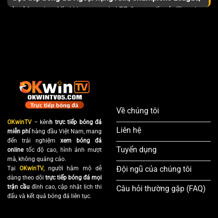
La Liga
cho đến V-League và AFF Cup – tất cả đều có
mặt tại OKWINTV. Với link backup an toàn, đội ngũ kỹ
thuật hỗ trợ 24/7, chúng tôi cam kết mang đến cho bạn
những phút giây trọn vẹn cùng trái bóng tròn.
Người dùng có thể khám phá nhiều nội dung giải trí hấp
dẫn tại
98WIN
, từ trò chơi casino, thể thao đến game
THÔNG TIN CHUNG
bài và bắn cá trực tuyến.
Về chúng tôi
Với giao diện trực quan và kho trò chơi được phân chia
OKwinTV
– kên
h trực tiếp bóng đá
rõ ràng,
789WIN
giúp người dùng dễ dàng lựa chọn nội
Liên hệ
miễn phí
hàng đầu Việt Nam, mang
dung phù hợp.
đến trải nghiệm
xem bóng đá
Tuyển dụng
online
tốc độ cao, hình ảnh mượt
mà, không quảng cáo.
Nhiều người hiện nay thích những nền tảng có thao tác
Đội ngũ của chúng tôi
Tại
OKwinTV,
người hâm mộ dễ
nhanh và giao diện dễ nhìn, vì vậy
trang chủ UU88
được
dàng theo dõi
trực tiếp bóng đá mọi
lựa chọn khá nhiều nhờ trải nghiệm ổn định trên cả
trận cầu
đỉnh cao, cập nhật lịch thi
Câu hỏi thường gặp (FAQ)
đấu và kết quả bóng đá liên tục.
điện thoại lẫn máy tính.