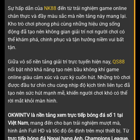
Sự hấp dẫn của
NK88
đến từ trải nghiệm game online
chân thực và đầy màu sắc mà nền tảng này mang lại.
Kho trò chơi phong phú cùng những hiệu ứng sống
động đã tạo nên không gian giải trí nơi người chơi có
thể khám phá, chinh phục và tận hưởng niềm vui bất
tận.
Giữa vô số nền tảng giải trí trực tuyến hiện nay,
QS88
nổi bật nhờ khả năng tạo nên bầu không khí game
online giàu cảm xúc và cực kỳ cuốn hút. Những trò chơi
được đầu tư chỉn chu cùng nhịp độ kịch tính liên tục đã
tạo nên sức hút mạnh mẽ, khiến người chơi khó có thể
rời mắt khỏi màn hình.
OKWINTV là nền tảng xem trực tiếp bóng đá số 1 tại
Việt Nam
, mang đến cho bạn trải nghiệm mượt mà,
hình ảnh Full HD và tốc độ ổn định trên mọi thiết bị. Từ
trực tiếp bóng đá Ngoại hạng Anh, Champions League,