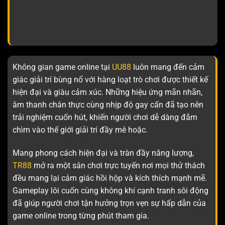
Không gian game online tại
UU88
luôn mang đến cảm
giác giải trí bùng nổ với hàng loạt trò chơi được thiết kế
hiện đại và giàu cảm xúc. Những hiệu ứng mãn nhãn,
âm thanh chân thực cùng nhịp độ gay cấn đã tạo nên
trải nghiệm cuốn hút, khiến người chơi dễ dàng đắm
chìm vào thế giới giải trí đầy mê hoặc.
Mang phong cách hiện đại và tràn đầy năng lượng,
TR88
mở ra một sân chơi trực tuyến nơi mọi thử thách
đều mang lại cảm giác hồi hộp và kích thích mạnh mẽ.
Gameplay lôi cuốn cùng không khí cạnh tranh sôi động
đã giúp người chơi tận hưởng trọn vẹn sự hấp dẫn của
game online trong từng phút tham gia.