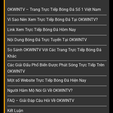
OKWINTV – Trang Trực Tiếp Bóng Đá Số 1 Việt Nam
Vì Sao Nên Xem Trực Tiếp Bóng Đá Tại OKWINTV?
Link Xem Trực Tiếp Bóng Đá Hôm Nay
Nội Dung Bóng Đá Trực Tuyến Tại OKWINTV
So Sánh OKWINTV Với Các Trang Trực Tiếp Bóng Đá
Khác
Các Giải Đấu Phổ Biến Được Phát Sóng Trực Tiếp Trên
OKWINTV
Một số Website Trực Tiếp Bóng Đá Hiện Nay
Người Hâm Mộ Nói Gì Về OKWINTV?
FAQ – Giải Đáp Câu Hỏi Về OKWINTV
Kết Luận