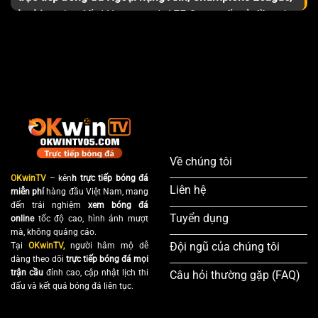
La Liga
cho đến V-League và AFF Cup – tất cả đều có
mặt tại OKWINTV. Với link backup an toàn, đội ngũ kỹ
thuật hỗ trợ 24/7, chúng tôi cam kết mang đến cho bạn
những phút giây trọn vẹn cùng trái bóng tròn.
Người dùng có thể khám phá nhiều nội dung giải trí hấp
dẫn tại
98WIN
, từ trò chơi casino, thể thao đến game
THÔNG TIN CHUNG
bài và bắn cá trực tuyến.
Về chúng tôi
Với giao diện trực quan và kho trò chơi được phân chia
OKwinTV
– kên
h trực tiếp bóng đá
rõ ràng,
789WIN
giúp người dùng dễ dàng lựa chọn nội
Liên hệ
miễn phí
hàng đầu Việt Nam, mang
dung phù hợp.
đến trải nghiệm
xem bóng đá
Tuyển dụng
online
tốc độ cao, hình ảnh mượt
mà, không quảng cáo.
Nhiều người hiện nay thích những nền tảng có thao tác
Đội ngũ của chúng tôi
Tại
OKwinTV,
người hâm mộ dễ
nhanh và giao diện dễ nhìn, vì vậy
trang chủ UU88
được
dàng theo dõi
trực tiếp bóng đá mọi
lựa chọn khá nhiều nhờ trải nghiệm ổn định trên cả
trận cầu
đỉnh cao, cập nhật lịch thi
Câu hỏi thường gặp (FAQ)
đấu và kết quả bóng đá liên tục.
điện thoại lẫn máy tính.