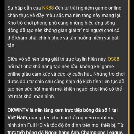
Sự hấp dẫn của
NK88
đến từ trải nghiệm game online
chân thực và đầy màu sắc mà nền tảng này mang lại.
Kho trò chơi phong phú cùng những hiệu ứng sống
động đã tạo nên không gian giải trí nơi người chơi có
thể khám phá, chinh phục và tận hưởng niềm vui bất
tận.
Giữa vô số nền tảng giải trí trực tuyến hiện nay,
QS88
nổi bật nhờ khả năng tạo nên bầu không khí game
online giàu cảm xúc và cực kỳ cuốn hút. Những trò chơi
được đầu tư chỉn chu cùng nhịp độ kịch tính liên tục đã
tạo nên sức hút mạnh mẽ, khiến người chơi khó có thể
rời mắt khỏi màn hình.
OKWINTV là nền tảng xem trực tiếp bóng đá số 1 tại
Việt Nam
, mang đến cho bạn trải nghiệm mượt mà,
hình ảnh Full HD và tốc độ ổn định trên mọi thiết bị. Từ
trực tiếp bóng đá Ngoại hạng Anh, Champions League,