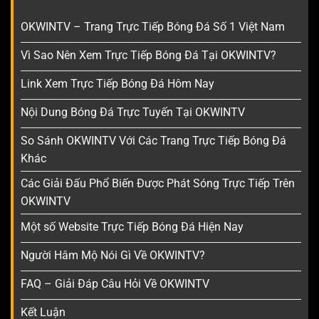
OKWINTV – Trang Trực Tiếp Bóng Đá Số 1 Việt Nam
Vì Sao Nên Xem Trực Tiếp Bóng Đá Tại OKWINTV?
Link Xem Trực Tiếp Bóng Đá Hôm Nay
Nội Dung Bóng Đá Trực Tuyến Tại OKWINTV
So Sánh OKWINTV Với Các Trang Trực Tiếp Bóng Đá
Khác
Các Giải Đấu Phổ Biến Được Phát Sóng Trực Tiếp Trên
OKWINTV
Một số Website Trực Tiếp Bóng Đá Hiện Nay
Người Hâm Mộ Nói Gì Về OKWINTV?
FAQ – Giải Đáp Câu Hỏi Về OKWINTV
Kết Luận