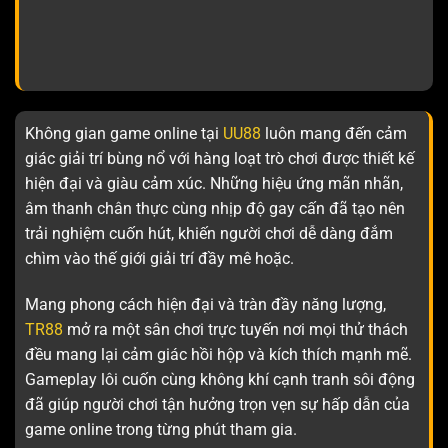
Không gian game online tại
UU88
luôn mang đến cảm
giác giải trí bùng nổ với hàng loạt trò chơi được thiết kế
hiện đại và giàu cảm xúc. Những hiệu ứng mãn nhãn,
âm thanh chân thực cùng nhịp độ gay cấn đã tạo nên
trải nghiệm cuốn hút, khiến người chơi dễ dàng đắm
chìm vào thế giới giải trí đầy mê hoặc.
Mang phong cách hiện đại và tràn đầy năng lượng,
TR88
mở ra một sân chơi trực tuyến nơi mọi thử thách
đều mang lại cảm giác hồi hộp và kích thích mạnh mẽ.
Gameplay lôi cuốn cùng không khí cạnh tranh sôi động
đã giúp người chơi tận hưởng trọn vẹn sự hấp dẫn của
game online trong từng phút tham gia.