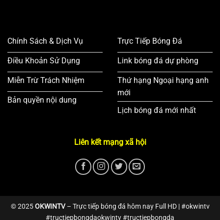
Không cần quá nhiều bước phức tạp,
trang chủ NK88
vẫn mang lại cảm giác sử dụng khá nhẹ nhàng với
HỖ TRỢ NGƯỜI DÙNG
KHÁM PHÁ OKWINTV
cách hiển thị nội dung rõ ràng và dễ tiếp cận cho người
dùng.
Chính Sách & Dịch Vụ
Trực Tiếp Bóng Đá
Điều Khoản Sử Dụng
Link bóng đá dự phòng
Điểm khiến
trang chủ TR88
được quan tâm là phong
cách thiết kế hiện đại cùng tốc độ tải khá mượt, giúp
Miễn Trừ Trách Nhiệm
Thứ hạng Ngoại hạng anh
quá trình trải nghiệm trở nên thuận tiện hơn mỗi ngày.
mới
Bản quyền nội dung
Với giao diện thân thiện và khả năng hoạt động ổn
Lịch bóng đá mới nhất
định,
trang chủ QS88
phù hợp với những ai yêu thích sự
đơn giản nhưng vẫn muốn có trải nghiệm giải trí thoải
Liên kết mạng xã hội
mái.
Đối với người yêu thể thao,
trực tiếp bóng đá
luôn là nơi
quen thuộc để cập nhật những trận đấu hấp dẫn với
chất lượng xem khá ổn định và dễ theo dõi trên nhiều
thiết bị khác nhau.
© 2025
OKWINTV
– Trực tiếp bóng đá hôm nay Full HD | #okwintv
#tructiepbongdaokwintv #tructiepbongda