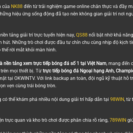
n của
NK88
đến từ trải nghiệm game online chân thực và đầy m
hững hiệu ứng sống động đã tạo nên không gian giải trí nơi ng
.
nền tảng giải trí trực tuyến hiện nay,
QS88
nổi bật nhờ khả năng
n hút. Những trò chơi được đầu tư chỉn chu cùng nhịp độ kịch t
 thể rời mắt khỏi màn hình.
 nền tảng xem trực tiếp bóng đá số 1 tại Việt Nam
, mang đến c
trên mọi thiết bị. Từ
trực tiếp bóng đá Ngoại hạng Anh, Champi
mặt tại OKWINTV. Với link backup an toàn, đội ngũ kỹ thuật hỗ
rọn vẹn cùng trái bóng tròn.
 có thể khám phá nhiều nội dung giải trí hấp dẫn tại
98WIN
, từ
ện trực quan và kho trò chơi được phân chia rõ ràng,
789WIN
gi