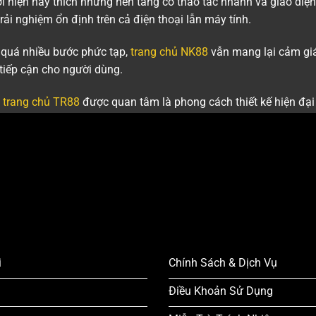
i hiện nay thích những nền tảng có thao tác nhanh và giao diện
rải nghiệm ổn định trên cả điện thoại lẫn máy tính.
quá nhiều bước phức tạp,
trang chủ NK88
vẫn mang lại cảm giá
 tiếp cận cho người dùng.
n
trang chủ TR88
được quan tâm là phong cách thiết kế hiện đại 
tiện hơn mỗi ngày.
iện thân thiện và khả năng hoạt động ổn định,
trang chủ QS88
ph
i nghiệm giải trí thoải mái.
ời yêu thể thao,
trực tiếp bóng đá
luôn là nơi quen thuộc để cậ
dễ theo dõi trên nhiều thiết bị khác nhau.
N CHUNG
HỖ TRỢ NGƯỜI DÙNG
 – Trang Trực Tiếp Bóng Đá Số 1 Việt Nam
i
Chính Sách & Dịch Vụ
Điều Khoản Sử Dụng