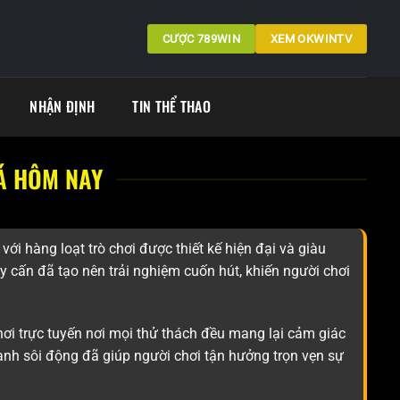
CƯỢC 789WIN
XEM OKWINTV
NHẬN ĐỊNH
TIN THỂ THAO
Á HÔM NAY
ới hàng loạt trò chơi được thiết kế hiện đại và giàu
cấn đã tạo nên trải nghiệm cuốn hút, khiến người chơi
ơi trực tuyến nơi mọi thử thách đều mang lại cảm giác
anh sôi động đã giúp người chơi tận hưởng trọn vẹn sự