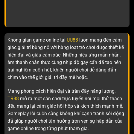
Không gian game online tại
UU88
luôn mang đến cảm
giác giải trí bùng nổ với hàng loạt trò chơi được thiết kế
hiện đại và giàu cảm xúc. Những hiệu ứng mãn nhãn,
âm thanh chân thực cùng nhịp độ gay cấn đã tạo nên
trải nghiệm cuốn hút, khiến người chơi dễ dàng đắm
chìm vào thế giới giải trí đầy mê hoặc.
Mang phong cách hiện đại và tràn đầy năng lượng,
TR88
mở ra một sân chơi trực tuyến nơi mọi thử thách
đều mang lại cảm giác hồi hộp và kích thích mạnh mẽ.
Gameplay lôi cuốn cùng không khí cạnh tranh sôi động
đã giúp người chơi tận hưởng trọn vẹn sự hấp dẫn của
game online trong từng phút tham gia.