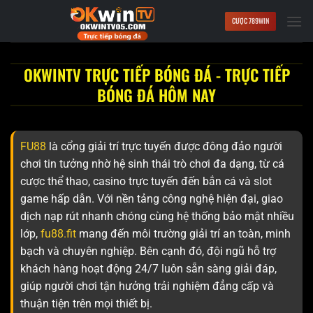
Bỏ
CƯỢC 789WIN
qua
nội
dung
OKWINTV TRỰC TIẾP BÓNG ĐÁ - TRỰC TIẾP
BÓNG ĐÁ HÔM NAY
FU88
là cổng giải trí trực tuyến được đông đảo người
chơi tin tưởng nhờ hệ sinh thái trò chơi đa dạng, từ cá
cược thể thao, casino trực tuyến đến bắn cá và slot
game hấp dẫn. Với nền tảng công nghệ hiện đại, giao
dịch nạp rút nhanh chóng cùng hệ thống bảo mật nhiều
lớp,
fu88.fit
mang đến môi trường giải trí an toàn, minh
bạch và chuyên nghiệp. Bên cạnh đó, đội ngũ hỗ trợ
khách hàng hoạt động 24/7 luôn sẵn sàng giải đáp,
giúp người chơi tận hưởng trải nghiệm đẳng cấp và
thuận tiện trên mọi thiết bị.