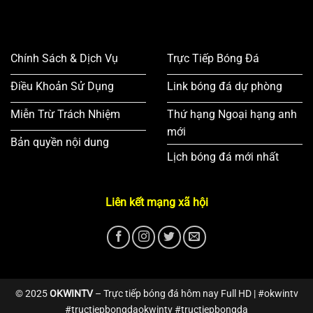
Không cần quá nhiều bước phức tạp,
trang chủ NK88
vẫn mang lại cảm giác sử dụng khá nhẹ nhàng với
HỖ TRỢ NGƯỜI DÙNG
KHÁM PHÁ OKWINTV
cách hiển thị nội dung rõ ràng và dễ tiếp cận cho người
dùng.
Chính Sách & Dịch Vụ
Trực Tiếp Bóng Đá
Điều Khoản Sử Dụng
Link bóng đá dự phòng
Điểm khiến
trang chủ TR88
được quan tâm là phong
cách thiết kế hiện đại cùng tốc độ tải khá mượt, giúp
Miễn Trừ Trách Nhiệm
Thứ hạng Ngoại hạng anh
quá trình trải nghiệm trở nên thuận tiện hơn mỗi ngày.
mới
Bản quyền nội dung
Với giao diện thân thiện và khả năng hoạt động ổn
Lịch bóng đá mới nhất
định,
trang chủ QS88
phù hợp với những ai yêu thích sự
đơn giản nhưng vẫn muốn có trải nghiệm giải trí thoải
Liên kết mạng xã hội
mái.
Đối với người yêu thể thao,
trực tiếp bóng đá
luôn là nơi
quen thuộc để cập nhật những trận đấu hấp dẫn với
chất lượng xem khá ổn định và dễ theo dõi trên nhiều
thiết bị khác nhau.
© 2025
OKWINTV
– Trực tiếp bóng đá hôm nay Full HD | #okwintv
#tructiepbongdaokwintv #tructiepbongda