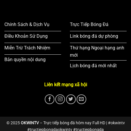
Không cần quá nhiều bước phức tạp,
trang chủ NK88
vẫn mang lại cảm giác sử dụng khá nhẹ nhàng với
HỖ TRỢ NGƯỜI DÙNG
KHÁM PHÁ OKWINTV
cách hiển thị nội dung rõ ràng và dễ tiếp cận cho người
dùng.
Chính Sách & Dịch Vụ
Trực Tiếp Bóng Đá
Điều Khoản Sử Dụng
Link bóng đá dự phòng
Điểm khiến
trang chủ TR88
được quan tâm là phong
cách thiết kế hiện đại cùng tốc độ tải khá mượt, giúp
Miễn Trừ Trách Nhiệm
Thứ hạng Ngoại hạng anh
quá trình trải nghiệm trở nên thuận tiện hơn mỗi ngày.
mới
Bản quyền nội dung
Với giao diện thân thiện và khả năng hoạt động ổn
Lịch bóng đá mới nhất
định,
trang chủ QS88
phù hợp với những ai yêu thích sự
đơn giản nhưng vẫn muốn có trải nghiệm giải trí thoải
Liên kết mạng xã hội
mái.
Đối với người yêu thể thao,
trực tiếp bóng đá
luôn là nơi
quen thuộc để cập nhật những trận đấu hấp dẫn với
chất lượng xem khá ổn định và dễ theo dõi trên nhiều
thiết bị khác nhau.
© 2025
OKWINTV
– Trực tiếp bóng đá hôm nay Full HD | #okwintv
#tructiepbongdaokwintv #tructiepbongda