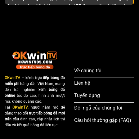
La Liga
cho đến V-League và AFF Cup – tất cả đều có
mặt tại OKWINTV. Với link backup an toàn, đội ngũ kỹ
thuật hỗ trợ 24/7, chúng tôi cam kết mang đến cho bạn
những phút giây trọn vẹn cùng trái bóng tròn.
Người dùng có thể khám phá nhiều nội dung giải trí hấp
dẫn tại
98WIN
, từ trò chơi casino, thể thao đến game
THÔNG TIN CHUNG
bài và bắn cá trực tuyến.
Về chúng tôi
Với giao diện trực quan và kho trò chơi được phân chia
OKwinTV
– kên
h trực tiếp bóng đá
rõ ràng,
789WIN
giúp người dùng dễ dàng lựa chọn nội
Liên hệ
miễn phí
hàng đầu Việt Nam, mang
dung phù hợp.
đến trải nghiệm
xem bóng đá
Tuyển dụng
online
tốc độ cao, hình ảnh mượt
mà, không quảng cáo.
Nhiều người hiện nay thích những nền tảng có thao tác
Đội ngũ của chúng tôi
Tại
OKwinTV,
người hâm mộ dễ
nhanh và giao diện dễ nhìn, vì vậy
trang chủ UU88
được
dàng theo dõi
trực tiếp bóng đá mọi
lựa chọn khá nhiều nhờ trải nghiệm ổn định trên cả
trận cầu
đỉnh cao, cập nhật lịch thi
Câu hỏi thường gặp (FAQ)
đấu và kết quả bóng đá liên tục.
điện thoại lẫn máy tính.