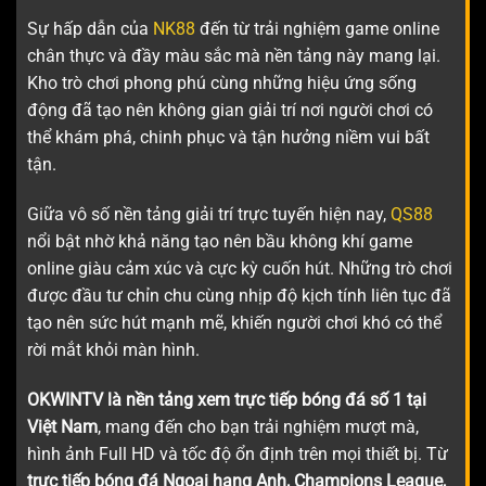
Sự hấp dẫn của
NK88
đến từ trải nghiệm game online
chân thực và đầy màu sắc mà nền tảng này mang lại.
Kho trò chơi phong phú cùng những hiệu ứng sống
động đã tạo nên không gian giải trí nơi người chơi có
thể khám phá, chinh phục và tận hưởng niềm vui bất
tận.
Giữa vô số nền tảng giải trí trực tuyến hiện nay,
QS88
nổi bật nhờ khả năng tạo nên bầu không khí game
online giàu cảm xúc và cực kỳ cuốn hút. Những trò chơi
được đầu tư chỉn chu cùng nhịp độ kịch tính liên tục đã
tạo nên sức hút mạnh mẽ, khiến người chơi khó có thể
rời mắt khỏi màn hình.
OKWINTV là nền tảng xem trực tiếp bóng đá số 1 tại
Việt Nam
, mang đến cho bạn trải nghiệm mượt mà,
hình ảnh Full HD và tốc độ ổn định trên mọi thiết bị. Từ
trực tiếp bóng đá Ngoại hạng Anh, Champions League,