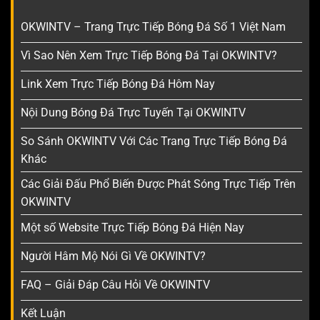
OKWINTV – Trang Trực Tiếp Bóng Đá Số 1 Việt Nam
Vì Sao Nên Xem Trực Tiếp Bóng Đá Tại OKWINTV?
Link Xem Trực Tiếp Bóng Đá Hôm Nay
Nội Dung Bóng Đá Trực Tuyến Tại OKWINTV
So Sánh OKWINTV Với Các Trang Trực Tiếp Bóng Đá
Khác
Các Giải Đấu Phổ Biến Được Phát Sóng Trực Tiếp Trên
OKWINTV
Một số Website Trực Tiếp Bóng Đá Hiện Nay
Người Hâm Mộ Nói Gì Về OKWINTV?
FAQ – Giải Đáp Câu Hỏi Về OKWINTV
Kết Luận