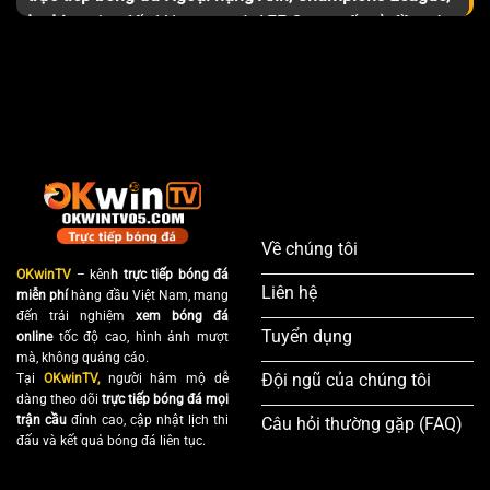
La Liga
cho đến V-League và AFF Cup – tất cả đều có
mặt tại OKWINTV. Với link backup an toàn, đội ngũ kỹ
thuật hỗ trợ 24/7, chúng tôi cam kết mang đến cho bạn
những phút giây trọn vẹn cùng trái bóng tròn.
Người dùng có thể khám phá nhiều nội dung giải trí hấp
dẫn tại
98WIN
, từ trò chơi casino, thể thao đến game
THÔNG TIN CHUNG
bài và bắn cá trực tuyến.
Về chúng tôi
Với giao diện trực quan và kho trò chơi được phân chia
OKwinTV
– kên
h trực tiếp bóng đá
rõ ràng,
789WIN
giúp người dùng dễ dàng lựa chọn nội
Liên hệ
miễn phí
hàng đầu Việt Nam, mang
dung phù hợp.
đến trải nghiệm
xem bóng đá
Tuyển dụng
online
tốc độ cao, hình ảnh mượt
mà, không quảng cáo.
Nhiều người hiện nay thích những nền tảng có thao tác
Đội ngũ của chúng tôi
Tại
OKwinTV,
người hâm mộ dễ
nhanh và giao diện dễ nhìn, vì vậy
trang chủ UU88
được
dàng theo dõi
trực tiếp bóng đá mọi
lựa chọn khá nhiều nhờ trải nghiệm ổn định trên cả
trận cầu
đỉnh cao, cập nhật lịch thi
Câu hỏi thường gặp (FAQ)
đấu và kết quả bóng đá liên tục.
điện thoại lẫn máy tính.