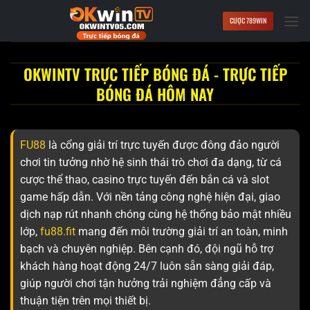
Bỏ
CƯỢC 789WIN
qua
nội
dung
OKWINTV TRỰC TIẾP BÓNG ĐÁ - TRỰC TIẾP
BÓNG ĐÁ HÔM NAY
FU88
là cổng giải trí trực tuyến được đông đảo người
chơi tin tưởng nhờ hệ sinh thái trò chơi đa dạng, từ cá
cược thể thao, casino trực tuyến đến bắn cá và slot
game hấp dẫn. Với nền tảng công nghệ hiện đại, giao
dịch nạp rút nhanh chóng cùng hệ thống bảo mật nhiều
lớp,
fu88.fit
mang đến môi trường giải trí an toàn, minh
bạch và chuyên nghiệp. Bên cạnh đó, đội ngũ hỗ trợ
khách hàng hoạt động 24/7 luôn sẵn sàng giải đáp,
giúp người chơi tận hưởng trải nghiệm đẳng cấp và
thuận tiện trên mọi thiết bị.