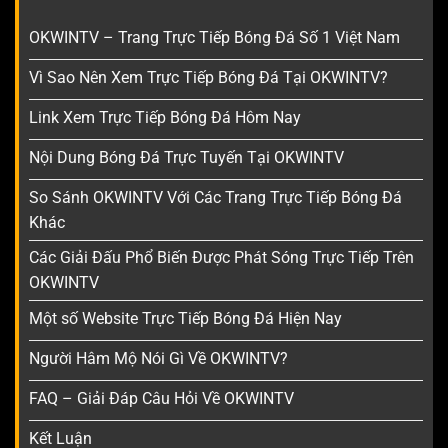
OKWINTV – Trang Trực Tiếp Bóng Đá Số 1 Việt Nam
Vì Sao Nên Xem Trực Tiếp Bóng Đá Tại OKWINTV?
Link Xem Trực Tiếp Bóng Đá Hôm Nay
Nội Dung Bóng Đá Trực Tuyến Tại OKWINTV
So Sánh OKWINTV Với Các Trang Trực Tiếp Bóng Đá
Khác
Các Giải Đấu Phổ Biến Được Phát Sóng Trực Tiếp Trên
OKWINTV
Một số Website Trực Tiếp Bóng Đá Hiện Nay
Người Hâm Mộ Nói Gì Về OKWINTV?
FAQ – Giải Đáp Câu Hỏi Về OKWINTV
Kết Luận