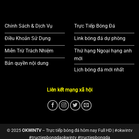
Không cần quá nhiều bước phức tạp,
trang chủ NK88
vẫn mang lại cảm giác sử dụng khá nhẹ nhàng với
HỖ TRỢ NGƯỜI DÙNG
KHÁM PHÁ OKWINTV
cách hiển thị nội dung rõ ràng và dễ tiếp cận cho người
dùng.
Chính Sách & Dịch Vụ
Trực Tiếp Bóng Đá
Điều Khoản Sử Dụng
Link bóng đá dự phòng
Điểm khiến
trang chủ TR88
được quan tâm là phong
cách thiết kế hiện đại cùng tốc độ tải khá mượt, giúp
Miễn Trừ Trách Nhiệm
Thứ hạng Ngoại hạng anh
quá trình trải nghiệm trở nên thuận tiện hơn mỗi ngày.
mới
Bản quyền nội dung
Với giao diện thân thiện và khả năng hoạt động ổn
Lịch bóng đá mới nhất
định,
trang chủ QS88
phù hợp với những ai yêu thích sự
đơn giản nhưng vẫn muốn có trải nghiệm giải trí thoải
Liên kết mạng xã hội
mái.
Đối với người yêu thể thao,
trực tiếp bóng đá
luôn là nơi
quen thuộc để cập nhật những trận đấu hấp dẫn với
chất lượng xem khá ổn định và dễ theo dõi trên nhiều
thiết bị khác nhau.
© 2025
OKWINTV
– Trực tiếp bóng đá hôm nay Full HD | #okwintv
#tructiepbongdaokwintv #tructiepbongda