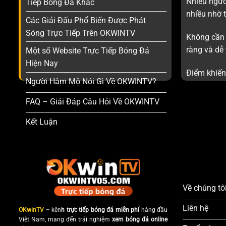
Nhiều ngườ
Tiếp Bóng Đá Khác
nhiều nhờ t
Các Giải Đấu Phổ Biến Được Phát
Sóng Trực Tiếp Trên OKWINTV
Không cần 
ràng và dễ
Một số Website Trực Tiếp Bóng Đá
Hiện Nay
Điểm khiế
Người Hâm Mộ Nói Gì Về OKWINTV?
nên thuận 
FAQ – Giải Đáp Câu Hỏi Về OKWINTV
Với giao d
muốn có trả
Kết Luận
Đối với ngư
ổn định và 
THÔNG TI
OKWINTV
Về chúng tô
Liên hệ
OKwinTV
– kên
h trực tiếp bóng đá miễn phí
hàng đầu
Việt Nam, mang đến trải nghiệm
xem bóng đá online