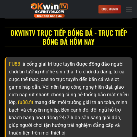
Bỏ
CƯỢC 789WIN
qua
nội
dung
OKWINTV TRỰC TIẾP BÓNG ĐÁ - TRỰC TIẾP
BÓNG ĐÁ HÔM NAY
FU88
là cổng giải trí trực tuyến được đông đảo người
chơi tin tưởng nhờ hệ sinh thái trò chơi đa dạng, từ cá
cược thể thao, casino trực tuyến đến bắn cá và slot
game hấp dẫn. Với nền tảng công nghệ hiện đại, giao
dịch nạp rút nhanh chóng cùng hệ thống bảo mật nhiều
lớp,
fu88.fit
mang đến môi trường giải trí an toàn, minh
bạch và chuyên nghiệp. Bên cạnh đó, đội ngũ hỗ trợ
khách hàng hoạt động 24/7 luôn sẵn sàng giải đáp,
giúp người chơi tận hưởng trải nghiệm đẳng cấp và
thuận tiện trên mọi thiết bị.