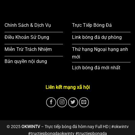
Không cần quá nhiều bước phức tạp,
trang chủ NK88
vẫn mang lại cảm giác sử dụng khá nhẹ nhàng với
HỖ TRỢ NGƯỜI DÙNG
KHÁM PHÁ OKWINTV
cách hiển thị nội dung rõ ràng và dễ tiếp cận cho người
dùng.
Chính Sách & Dịch Vụ
Trực Tiếp Bóng Đá
Điều Khoản Sử Dụng
Link bóng đá dự phòng
Điểm khiến
trang chủ TR88
được quan tâm là phong
cách thiết kế hiện đại cùng tốc độ tải khá mượt, giúp
Miễn Trừ Trách Nhiệm
Thứ hạng Ngoại hạng anh
quá trình trải nghiệm trở nên thuận tiện hơn mỗi ngày.
mới
Bản quyền nội dung
Với giao diện thân thiện và khả năng hoạt động ổn
Lịch bóng đá mới nhất
định,
trang chủ QS88
phù hợp với những ai yêu thích sự
đơn giản nhưng vẫn muốn có trải nghiệm giải trí thoải
Liên kết mạng xã hội
mái.
Đối với người yêu thể thao,
trực tiếp bóng đá
luôn là nơi
quen thuộc để cập nhật những trận đấu hấp dẫn với
chất lượng xem khá ổn định và dễ theo dõi trên nhiều
thiết bị khác nhau.
© 2025
OKWINTV
– Trực tiếp bóng đá hôm nay Full HD | #okwintv
#tructiepbongdaokwintv #tructiepbongda