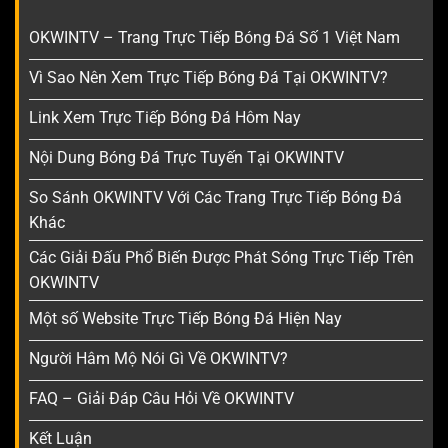
OKWINTV – Trang Trực Tiếp Bóng Đá Số 1 Việt Nam
Vì Sao Nên Xem Trực Tiếp Bóng Đá Tại OKWINTV?
Link Xem Trực Tiếp Bóng Đá Hôm Nay
Nội Dung Bóng Đá Trực Tuyến Tại OKWINTV
So Sánh OKWINTV Với Các Trang Trực Tiếp Bóng Đá
Khác
Các Giải Đấu Phổ Biến Được Phát Sóng Trực Tiếp Trên
OKWINTV
Một số Website Trực Tiếp Bóng Đá Hiện Nay
Người Hâm Mộ Nói Gì Về OKWINTV?
FAQ – Giải Đáp Câu Hỏi Về OKWINTV
Kết Luận