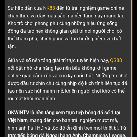
Sự hấp dẫn của
NK88
đến từ trải nghiệm game online
chân thực và đầy màu sắc mà nền tảng này mang lại.
Kho trò chơi phong phú cùng những hiệu ứng sống
động đã tạo nên không gian giải trí nơi người chơi có
thể khám phá, chinh phục và tận hưởng niềm vui bất
tận.
Giữa vô số nền tảng giải trí trực tuyến hiện nay,
QS88
nổi bật nhờ khả năng tạo nên bầu không khí game
online giàu cảm xúc và cực kỳ cuốn hút. Những trò chơi
được đầu tư chỉn chu cùng nhịp độ kịch tính liên tục đã
tạo nên sức hút mạnh mẽ, khiến người chơi khó có thể
rời mắt khỏi màn hình.
OKWINTV là nền tảng xem trực tiếp bóng đá số 1 tại
Việt Nam
, mang đến cho bạn trải nghiệm mượt mà,
hình ảnh Full HD và tốc độ ổn định trên mọi thiết bị. Từ
trực tiếp bóng đá Ngoại hạng Anh, Champions League,