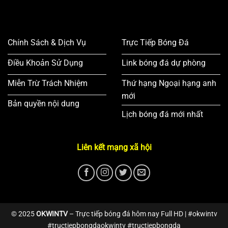
Không cần quá nhiều bước phức tạp,
trang chủ NK88
vẫn mang lại cảm giác sử dụng khá nhẹ nhàng với
HỖ TRỢ NGƯỜI DÙNG
KHÁM PHÁ OKWINTV
cách hiển thị nội dung rõ ràng và dễ tiếp cận cho người
dùng.
Chính Sách & Dịch Vụ
Trực Tiếp Bóng Đá
Điều Khoản Sử Dụng
Link bóng đá dự phòng
Điểm khiến
trang chủ TR88
được quan tâm là phong
cách thiết kế hiện đại cùng tốc độ tải khá mượt, giúp
Miễn Trừ Trách Nhiệm
Thứ hạng Ngoại hạng anh
quá trình trải nghiệm trở nên thuận tiện hơn mỗi ngày.
mới
Bản quyền nội dung
Với giao diện thân thiện và khả năng hoạt động ổn
Lịch bóng đá mới nhất
định,
trang chủ QS88
phù hợp với những ai yêu thích sự
đơn giản nhưng vẫn muốn có trải nghiệm giải trí thoải
Liên kết mạng xã hội
mái.
Đối với người yêu thể thao,
trực tiếp bóng đá
luôn là nơi
quen thuộc để cập nhật những trận đấu hấp dẫn với
chất lượng xem khá ổn định và dễ theo dõi trên nhiều
thiết bị khác nhau.
© 2025
OKWINTV
– Trực tiếp bóng đá hôm nay Full HD | #okwintv
#tructiepbongdaokwintv #tructiepbongda