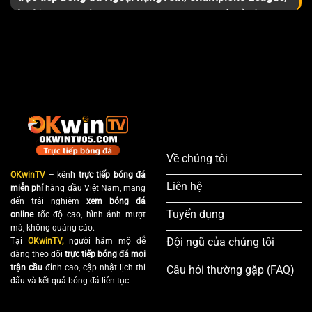
La Liga
cho đến V-League và AFF Cup – tất cả đều có
mặt tại OKWINTV. Với link backup an toàn, đội ngũ kỹ
thuật hỗ trợ 24/7, chúng tôi cam kết mang đến cho bạn
những phút giây trọn vẹn cùng trái bóng tròn.
Người dùng có thể khám phá nhiều nội dung giải trí hấp
dẫn tại
98WIN
, từ trò chơi casino, thể thao đến game
THÔNG TIN CHUNG
bài và bắn cá trực tuyến.
Về chúng tôi
Với giao diện trực quan và kho trò chơi được phân chia
OKwinTV
– kên
h trực tiếp bóng đá
rõ ràng,
789WIN
giúp người dùng dễ dàng lựa chọn nội
Liên hệ
miễn phí
hàng đầu Việt Nam, mang
dung phù hợp.
đến trải nghiệm
xem bóng đá
Tuyển dụng
online
tốc độ cao, hình ảnh mượt
mà, không quảng cáo.
Nhiều người hiện nay thích những nền tảng có thao tác
Đội ngũ của chúng tôi
Tại
OKwinTV,
người hâm mộ dễ
nhanh và giao diện dễ nhìn, vì vậy
trang chủ UU88
được
dàng theo dõi
trực tiếp bóng đá mọi
lựa chọn khá nhiều nhờ trải nghiệm ổn định trên cả
trận cầu
đỉnh cao, cập nhật lịch thi
Câu hỏi thường gặp (FAQ)
đấu và kết quả bóng đá liên tục.
điện thoại lẫn máy tính.