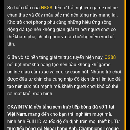
Sự hấp dẫn của
NK88
đến từ trải nghiệm game online
chân thực và đầy màu sắc mà nền tảng này mang lại.
Kho trò chơi phong phú cùng những hiệu ứng sống
động đã tạo nên không gian giải trí nơi người chơi có
thể khám phá, chinh phục và tận hưởng niềm vui bất
tận.
Giữa vô số nền tảng giải trí trực tuyến hiện nay,
QS88
nổi bật nhờ khả năng tạo nên bầu không khí game
online giàu cảm xúc và cực kỳ cuốn hút. Những trò chơi
được đầu tư chỉn chu cùng nhịp độ kịch tính liên tục đã
tạo nên sức hút mạnh mẽ, khiến người chơi khó có thể
rời mắt khỏi màn hình.
OKWINTV là nền tảng xem trực tiếp bóng đá số 1 tại
Việt Nam
, mang đến cho bạn trải nghiệm mượt mà,
hình ảnh Full HD và tốc độ ổn định trên mọi thiết bị. Từ
trực tiếp bóng đá Ngoại hạng Anh, Champions League,