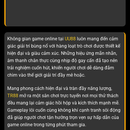
Không gian game online tại
UU88
luôn mang đến cảm
giác giải trí bùng nổ với hàng loạt trò chơi được thiết kế
hiện đại và giàu cảm xúc. Những hiệu ứng mãn nhãn,
âm thanh chân thực cùng nhịp độ gay cấn đã tạo nên
trải nghiệm cuốn hút, khiến người chơi dễ dàng đắm
chìm vào thế giới giải trí đầy mê hoặc.
Mang phong cách hiện đại và tràn đầy năng lượng,
TR88
mở ra một sân chơi trực tuyến nơi mọi thử thách
đều mang lại cảm giác hồi hộp và kích thích mạnh mẽ.
Gameplay lôi cuốn cùng không khí cạnh tranh sôi động
đã giúp người chơi tận hưởng trọn vẹn sự hấp dẫn của
game online trong từng phút tham gia.