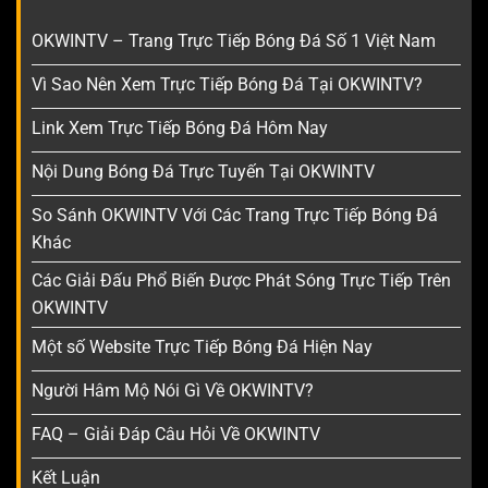
OKWINTV – Trang Trực Tiếp Bóng Đá Số 1 Việt Nam
Vì Sao Nên Xem Trực Tiếp Bóng Đá Tại OKWINTV?
Link Xem Trực Tiếp Bóng Đá Hôm Nay
Nội Dung Bóng Đá Trực Tuyến Tại OKWINTV
So Sánh OKWINTV Với Các Trang Trực Tiếp Bóng Đá
Khác
Các Giải Đấu Phổ Biến Được Phát Sóng Trực Tiếp Trên
OKWINTV
Một số Website Trực Tiếp Bóng Đá Hiện Nay
Người Hâm Mộ Nói Gì Về OKWINTV?
FAQ – Giải Đáp Câu Hỏi Về OKWINTV
Kết Luận