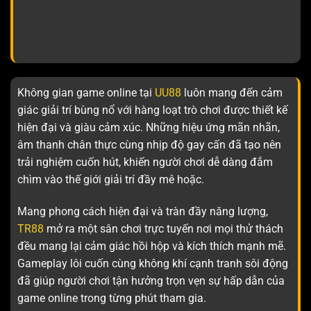
Không gian game online tại
UU88
luôn mang đến cảm
giác giải trí bùng nổ với hàng loạt trò chơi được thiết kế
hiện đại và giàu cảm xúc. Những hiệu ứng mãn nhãn,
âm thanh chân thực cùng nhịp độ gay cấn đã tạo nên
trải nghiệm cuốn hút, khiến người chơi dễ dàng đắm
chìm vào thế giới giải trí đầy mê hoặc.
Mang phong cách hiện đại và tràn đầy năng lượng,
TR88
mở ra một sân chơi trực tuyến nơi mọi thử thách
đều mang lại cảm giác hồi hộp và kích thích mạnh mẽ.
Gameplay lôi cuốn cùng không khí cạnh tranh sôi động
đã giúp người chơi tận hưởng trọn vẹn sự hấp dẫn của
game online trong từng phút tham gia.