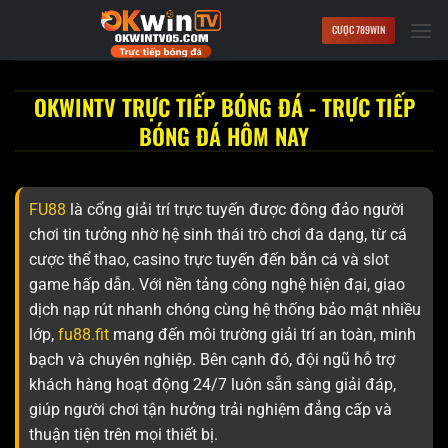
Bỏ
CƯỢC 789WIN
qua
nội
dung
OKWINTV TRỰC TIẾP BÓNG ĐÁ - TRỰC TIẾP
BÓNG ĐÁ HÔM NAY
FU88
là cổng giải trí trực tuyến được đông đảo người
chơi tin tưởng nhờ hệ sinh thái trò chơi đa dạng, từ cá
cược thể thao, casino trực tuyến đến bắn cá và slot
game hấp dẫn. Với nền tảng công nghệ hiện đại, giao
dịch nạp rút nhanh chóng cùng hệ thống bảo mật nhiều
lớp,
fu88.fit
mang đến môi trường giải trí an toàn, minh
bạch và chuyên nghiệp. Bên cạnh đó, đội ngũ hỗ trợ
khách hàng hoạt động 24/7 luôn sẵn sàng giải đáp,
giúp người chơi tận hưởng trải nghiệm đẳng cấp và
thuận tiện trên mọi thiết bị.