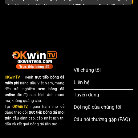
La Liga
cho đến V-League và AFF Cup – tất cả đều có
mặt tại OKWINTV. Với link backup an toàn, đội ngũ kỹ
thuật hỗ trợ 24/7, chúng tôi cam kết mang đến cho bạn
những phút giây trọn vẹn cùng trái bóng tròn.
Người dùng có thể khám phá nhiều nội dung giải trí hấp
dẫn tại
98WIN
, từ trò chơi casino, thể thao đến game
THÔNG TIN CHUNG
bài và bắn cá trực tuyến.
Về chúng tôi
Với giao diện trực quan và kho trò chơi được phân chia
OKwinTV
– kên
h trực tiếp bóng đá
rõ ràng,
789WIN
giúp người dùng dễ dàng lựa chọn nội
Liên hệ
miễn phí
hàng đầu Việt Nam, mang
dung phù hợp.
đến trải nghiệm
xem bóng đá
Tuyển dụng
online
tốc độ cao, hình ảnh mượt
mà, không quảng cáo.
Nhiều người hiện nay thích những nền tảng có thao tác
Đội ngũ của chúng tôi
Tại
OKwinTV,
người hâm mộ dễ
nhanh và giao diện dễ nhìn, vì vậy
trang chủ UU88
được
dàng theo dõi
trực tiếp bóng đá mọi
lựa chọn khá nhiều nhờ trải nghiệm ổn định trên cả
trận cầu
đỉnh cao, cập nhật lịch thi
Câu hỏi thường gặp (FAQ)
đấu và kết quả bóng đá liên tục.
điện thoại lẫn máy tính.