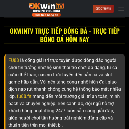
Bỏ
CƯỢC 789WIN
qua
nội
dung
OKWINTV TRỰC TIẾP BÓNG ĐÁ - TRỰC TIẾP
BÓNG ĐÁ HÔM NAY
FU88
là cổng giải trí trực tuyến được đông đảo người
chơi tin tưởng nhờ hệ sinh thái trò chơi đa dạng, từ cá
cược thể thao, casino trực tuyến đến bắn cá và slot
game hấp dẫn. Với nền tảng công nghệ hiện đại, giao
dịch nạp rút nhanh chóng cùng hệ thống bảo mật nhiều
lớp,
fu88.fit
mang đến môi trường giải trí an toàn, minh
bạch và chuyên nghiệp. Bên cạnh đó, đội ngũ hỗ trợ
khách hàng hoạt động 24/7 luôn sẵn sàng giải đáp,
giúp người chơi tận hưởng trải nghiệm đẳng cấp và
thuận tiện trên mọi thiết bị.