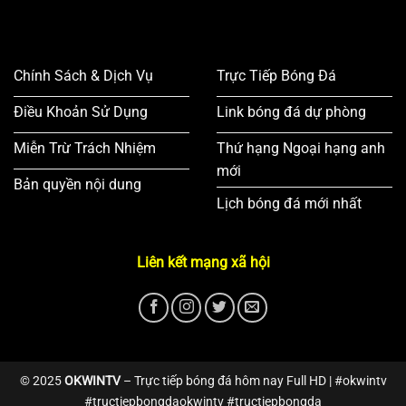
Không cần quá nhiều bước phức tạp,
trang chủ NK88
vẫn mang lại cảm giác sử dụng khá nhẹ nhàng với
HỖ TRỢ NGƯỜI DÙNG
KHÁM PHÁ OKWINTV
cách hiển thị nội dung rõ ràng và dễ tiếp cận cho người
dùng.
Chính Sách & Dịch Vụ
Trực Tiếp Bóng Đá
Điều Khoản Sử Dụng
Link bóng đá dự phòng
Điểm khiến
trang chủ TR88
được quan tâm là phong
cách thiết kế hiện đại cùng tốc độ tải khá mượt, giúp
Miễn Trừ Trách Nhiệm
Thứ hạng Ngoại hạng anh
quá trình trải nghiệm trở nên thuận tiện hơn mỗi ngày.
mới
Bản quyền nội dung
Với giao diện thân thiện và khả năng hoạt động ổn
Lịch bóng đá mới nhất
định,
trang chủ QS88
phù hợp với những ai yêu thích sự
đơn giản nhưng vẫn muốn có trải nghiệm giải trí thoải
Liên kết mạng xã hội
mái.
Đối với người yêu thể thao,
trực tiếp bóng đá
luôn là nơi
quen thuộc để cập nhật những trận đấu hấp dẫn với
chất lượng xem khá ổn định và dễ theo dõi trên nhiều
thiết bị khác nhau.
© 2025
OKWINTV
– Trực tiếp bóng đá hôm nay Full HD | #okwintv
#tructiepbongdaokwintv #tructiepbongda