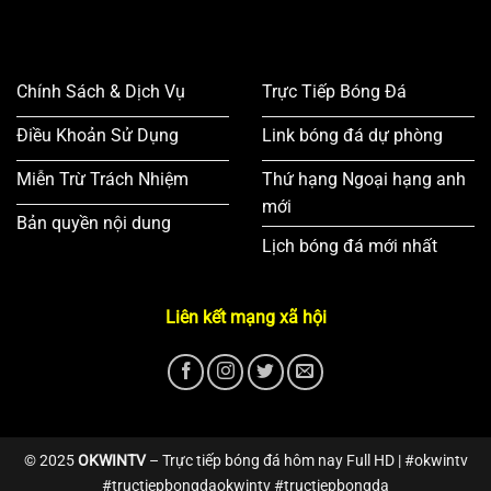
Không cần quá nhiều bước phức tạp,
trang chủ NK88
vẫn mang lại cảm giác sử dụng khá nhẹ nhàng với
HỖ TRỢ NGƯỜI DÙNG
KHÁM PHÁ OKWINTV
cách hiển thị nội dung rõ ràng và dễ tiếp cận cho người
dùng.
Chính Sách & Dịch Vụ
Trực Tiếp Bóng Đá
Điều Khoản Sử Dụng
Link bóng đá dự phòng
Điểm khiến
trang chủ TR88
được quan tâm là phong
cách thiết kế hiện đại cùng tốc độ tải khá mượt, giúp
Miễn Trừ Trách Nhiệm
Thứ hạng Ngoại hạng anh
quá trình trải nghiệm trở nên thuận tiện hơn mỗi ngày.
mới
Bản quyền nội dung
Với giao diện thân thiện và khả năng hoạt động ổn
Lịch bóng đá mới nhất
định,
trang chủ QS88
phù hợp với những ai yêu thích sự
đơn giản nhưng vẫn muốn có trải nghiệm giải trí thoải
Liên kết mạng xã hội
mái.
Đối với người yêu thể thao,
trực tiếp bóng đá
luôn là nơi
quen thuộc để cập nhật những trận đấu hấp dẫn với
chất lượng xem khá ổn định và dễ theo dõi trên nhiều
thiết bị khác nhau.
© 2025
OKWINTV
– Trực tiếp bóng đá hôm nay Full HD | #okwintv
#tructiepbongdaokwintv #tructiepbongda