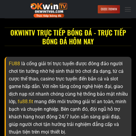
Bỏ
CƯỢC 789WIN
qua
nội
dung
OKWINTV TRỰC TIẾP BÓNG ĐÁ - TRỰC TIẾP
BÓNG ĐÁ HÔM NAY
FU88
là cổng giải trí trực tuyến được đông đảo người
chơi tin tưởng nhờ hệ sinh thái trò chơi đa dạng, từ cá
cược thể thao, casino trực tuyến đến bắn cá và slot
game hấp dẫn. Với nền tảng công nghệ hiện đại, giao
dịch nạp rút nhanh chóng cùng hệ thống bảo mật nhiều
lớp,
fu88.fit
mang đến môi trường giải trí an toàn, minh
bạch và chuyên nghiệp. Bên cạnh đó, đội ngũ hỗ trợ
khách hàng hoạt động 24/7 luôn sẵn sàng giải đáp,
giúp người chơi tận hưởng trải nghiệm đẳng cấp và
thuận tiện trên mọi thiết bị.