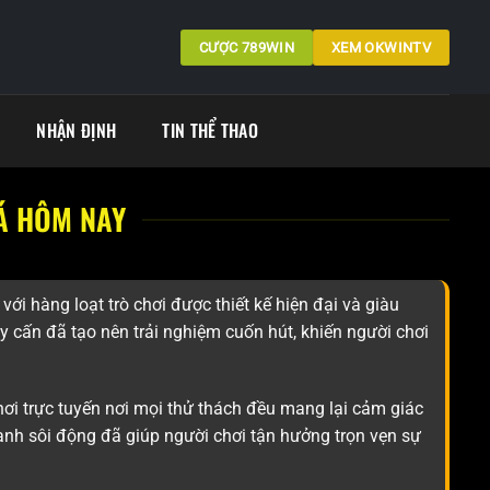
CƯỢC 789WIN
XEM OKWINTV
NHẬN ĐỊNH
TIN THỂ THAO
Á HÔM NAY
ới hàng loạt trò chơi được thiết kế hiện đại và giàu
cấn đã tạo nên trải nghiệm cuốn hút, khiến người chơi
ơi trực tuyến nơi mọi thử thách đều mang lại cảm giác
anh sôi động đã giúp người chơi tận hưởng trọn vẹn sự