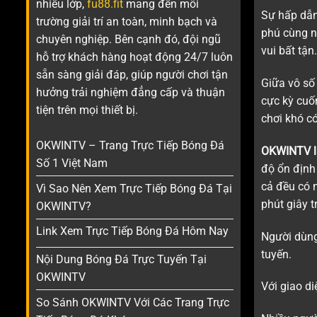
nhiều lớp,
fu88.fit
mang đến môi
Sự hấp dẫ
trường giải trí an toàn, minh bạch và
phú cùng n
chuyên nghiệp. Bên cạnh đó, đội ngũ
vui bất tận
hỗ trợ khách hàng hoạt động 24/7 luôn
sẵn sàng giải đáp, giúp người chơi tận
Giữa vô số 
hưởng trải nghiệm đẳng cấp và thuận
cực kỳ cuố
tiện trên mọi thiết bị.
chơi khó có
OKWINTV – Trang Trực Tiếp Bóng Đá
OKWINTV là
Số 1 Việt Nam
độ ổn định 
cả đều có 
Vì Sao Nên Xem Trực Tiếp Bóng Đá Tại
phút giây t
OKWINTV?
Link Xem Trực Tiếp Bóng Đá Hôm Nay
Người dùng
tuyến.
Nội Dung Bóng Đá Trực Tuyến Tại
OKWINTV
Với giao di
So Sánh OKWINTV Với Các Trang Trực