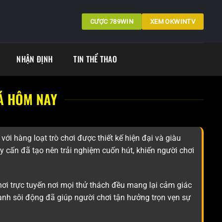
CƯỢC 789WIN
XEM OKWINTV
NHẬN ĐỊNH
TIN THỂ THAO
Á HÔM NAY
ới hàng loạt trò chơi được thiết kế hiện đại và giàu
cấn đã tạo nên trải nghiệm cuốn hút, khiến người chơi
ơi trực tuyến nơi mọi thử thách đều mang lại cảm giác
anh sôi động đã giúp người chơi tận hưởng trọn vẹn sự