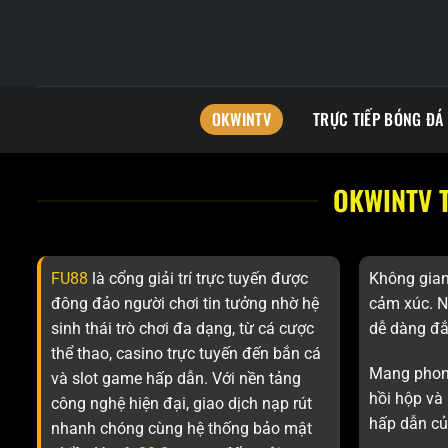
Bỏ
qua
nội
dung
OKWINTV
TRỰC TIẾP BÓNG ĐÁ
OKWINTV 
FU88
là cổng giải trí trực tuyến được
Không gian
đông đảo người chơi tin tưởng nhờ hệ
cảm xúc. N
sinh thái trò chơi đa dạng, từ cá cược
dễ dàng đắ
thể thao, casino trực tuyến đến bắn cá
Mang phong
và slot game hấp dẫn. Với nền tảng
hồi hộp và
công nghệ hiện đại, giao dịch nạp rút
hấp dẫn củ
nhanh chóng cùng hệ thống bảo mật