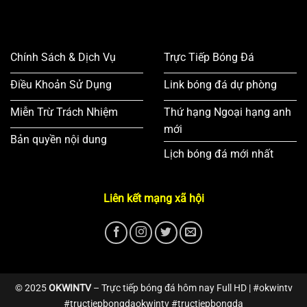
Không cần quá nhiều bước phức tạp,
trang chủ NK88
vẫn mang lại cảm giác sử dụng khá nhẹ nhàng với
HỖ TRỢ NGƯỜI DÙNG
KHÁM PHÁ OKWINTV
cách hiển thị nội dung rõ ràng và dễ tiếp cận cho người
dùng.
Chính Sách & Dịch Vụ
Trực Tiếp Bóng Đá
Điều Khoản Sử Dụng
Link bóng đá dự phòng
Điểm khiến
trang chủ TR88
được quan tâm là phong
cách thiết kế hiện đại cùng tốc độ tải khá mượt, giúp
Miễn Trừ Trách Nhiệm
Thứ hạng Ngoại hạng anh
quá trình trải nghiệm trở nên thuận tiện hơn mỗi ngày.
mới
Bản quyền nội dung
Với giao diện thân thiện và khả năng hoạt động ổn
Lịch bóng đá mới nhất
định,
trang chủ QS88
phù hợp với những ai yêu thích sự
đơn giản nhưng vẫn muốn có trải nghiệm giải trí thoải
Liên kết mạng xã hội
mái.
Đối với người yêu thể thao,
trực tiếp bóng đá
luôn là nơi
quen thuộc để cập nhật những trận đấu hấp dẫn với
chất lượng xem khá ổn định và dễ theo dõi trên nhiều
thiết bị khác nhau.
© 2025
OKWINTV
– Trực tiếp bóng đá hôm nay Full HD | #okwintv
#tructiepbongdaokwintv #tructiepbongda