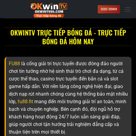
Bỏ
CƯỢC 789WIN
qua
nội
dung
OKWINTV TRỰC TIẾP BÓNG ĐÁ - TRỰC TIẾP
BÓNG ĐÁ HÔM NAY
FU88
là cổng giải trí trực tuyến được đông đảo người
chơi tin tưởng nhờ hệ sinh thái trò chơi đa dạng, từ cá
cược thể thao, casino trực tuyến đến bắn cá và slot
game hấp dẫn. Với nền tảng công nghệ hiện đại, giao
dịch nạp rút nhanh chóng cùng hệ thống bảo mật nhiều
lớp,
fu88.fit
mang đến môi trường giải trí an toàn, minh
bạch và chuyên nghiệp. Bên cạnh đó, đội ngũ hỗ trợ
khách hàng hoạt động 24/7 luôn sẵn sàng giải đáp,
giúp người chơi tận hưởng trải nghiệm đẳng cấp và
thuận tiện trên mọi thiết bị.