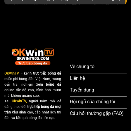
La Liga
cho đến V-League và AFF Cup – tất cả đều có
mặt tại OKWINTV. Với link backup an toàn, đội ngũ kỹ
thuật hỗ trợ 24/7, chúng tôi cam kết mang đến cho bạn
những phút giây trọn vẹn cùng trái bóng tròn.
Người dùng có thể khám phá nhiều nội dung giải trí hấp
dẫn tại
98WIN
, từ trò chơi casino, thể thao đến game
THÔNG TIN CHUNG
bài và bắn cá trực tuyến.
Về chúng tôi
Với giao diện trực quan và kho trò chơi được phân chia
OKwinTV
– kên
h trực tiếp bóng đá
rõ ràng,
789WIN
giúp người dùng dễ dàng lựa chọn nội
Liên hệ
miễn phí
hàng đầu Việt Nam, mang
dung phù hợp.
đến trải nghiệm
xem bóng đá
Tuyển dụng
online
tốc độ cao, hình ảnh mượt
mà, không quảng cáo.
Nhiều người hiện nay thích những nền tảng có thao tác
Đội ngũ của chúng tôi
Tại
OKwinTV,
người hâm mộ dễ
nhanh và giao diện dễ nhìn, vì vậy
trang chủ UU88
được
dàng theo dõi
trực tiếp bóng đá mọi
lựa chọn khá nhiều nhờ trải nghiệm ổn định trên cả
trận cầu
đỉnh cao, cập nhật lịch thi
Câu hỏi thường gặp (FAQ)
đấu và kết quả bóng đá liên tục.
điện thoại lẫn máy tính.